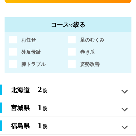
コース
絞る
で
お任せ
足のむくみ
外反母趾
巻き爪
膝トラブル
姿勢改善
2
北海道
院
1
宮城県
院
距骨サロン札幌白石店
北海道札幌市 江別市 北広島
1
福島県
院
距骨サロン仙台店
050-5272-9130