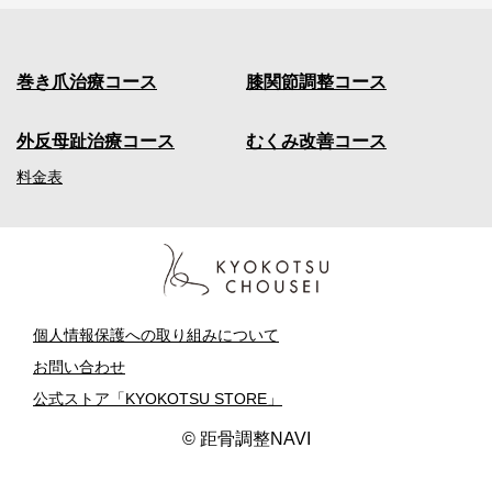
足のむくみ
外反母趾
巻き爪
膝トラブル
姿勢改善
み
距骨サロン南福岡店
足のむくみ
外反母趾
巻き爪
膝トラブル
姿勢改善
足のむくみ
外反母趾
巻き爪
膝トラブル
姿勢改善
距骨サロン日本橋店
改
足のむくみ
外反母趾
巻き爪
膝トラブル
姿勢改善
距骨サロン名古屋栄店＜女性専用＞
善
福岡県福岡市博多区 南福岡
東京都中央区 人形町 茅場町 神田
巻き爪治療コース
膝関節調整コース
コ
距骨サロン深谷店
愛知県名古屋市 名駅 伏見
050-5272-9019
距骨サロン都筑店
ー
050-5272-9127
050-5272-8986
ス
埼玉県深谷市 熊谷市 本庄市
外反母趾治療コース
むくみ改善コース
神奈川県都筑区 港北区 青葉区
足のむくみ
外反母趾
巻き爪
膝トラブル
姿勢改善
050-5272-8989
足のむくみ
外反母趾
巻き爪
膝トラブル
姿勢改善
050-5272-9018
足のむくみ
外反母趾
巻き爪
膝トラブル
姿勢改善
料金表
距骨サロン福岡三苫店
足のむくみ
外反母趾
巻き爪
膝トラブル
姿勢改善
距骨サロン中目黒店
足のむくみ
外反母趾
巻き爪
膝トラブル
姿勢改善
距骨サロン大治店
福岡県福岡市東区 古賀市 福津市
東京都中目黒 祐天寺 代官山
距骨サロン上尾店
愛知県あま市 津島市 蟹江町
050-5272-8979
距骨サロン藤沢店
050-5272-9126
050-5272-8980
埼玉県上尾市 桶川市
神奈川県藤沢市 鎌倉市 湘南
足のむくみ
外反母趾
巻き爪
膝トラブル
姿勢改善
個人情報保護への取り組みについて
050-5272-8961
足のむくみ
外反母趾
巻き爪
膝トラブル
姿勢改善
050-5272-8938
足のむくみ
外反母趾
巻き爪
膝トラブル
姿勢改善
お問い合わせ
足のむくみ
外反母趾
巻き爪
膝トラブル
姿勢改善
距骨サロン錦糸町店
公式ストア「KYOKOTSU STORE」
足のむくみ
外反母趾
巻き爪
膝トラブル
姿勢改善
距骨サロン春田店
© 距骨調整NAVI
東京都墨田区 錦糸町 秋葉原
距骨サロン鶴ヶ島店
愛知県名古屋市中川区 弥富市 蟹江町
距骨サロン相模原店
050-5272-9119
050-5272-8972