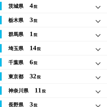
宮城県仙台市 宮城野区 青葉区
4
茨城県
院
足のむくみ
外反母趾
巻き爪
膝トラブル
姿勢改善
距骨サロン郡山店
050-5272-9089
福島県郡山市 いわき市 福島市
3
距骨サロン札幌新道東店
栃木県
院
足のむくみ
外反母趾
巻き爪
膝トラブル
姿勢改善
距骨サロン境古河店
050-5272-8968
北海道札幌市東区 新道東
茨城県境町 坂東市 野田市
1
群馬県
050-5272-9063
院
足のむくみ
外反母趾
巻き爪
膝トラブル
姿勢改善
距骨サロン宇都宮店
050-5272-9121
栃木県宇都宮市 栃木市 鹿沼市
14
足のむくみ
外反母趾
巻き爪
膝トラブル
姿勢改善
埼玉県
院
足のむくみ
外反母趾
巻き爪
膝トラブル
姿勢改善
距骨サロン高崎店
050-5272-9028
群馬県高崎市 前橋市 藤岡市
6
距骨サロン古河中央店
千葉県
院
足のむくみ
外反母趾
巻き爪
膝トラブル
姿勢改善
距骨サロン川越店
050-5272-9103
茨城県古河市 加須市 八千代町
埼玉県川越市 狭山市 坂戸市
32
距骨サロン野木店
東京都
050-5272-9122
院
足のむくみ
外反母趾
巻き爪
膝トラブル
姿勢改善
距骨サロン千葉蘇我店
050-5272-9142
栃木県野木町 小山市 結城市
千葉県千葉市 蘇我 市原市
11
足のむくみ
外反母趾
巻き爪
膝トラブル
姿勢改善
神奈川県
050-5272-8963
院
足のむくみ
外反母趾
巻き爪
膝トラブル
姿勢改善
距骨サロン谷中銀座店
050-5272-9148
距骨サロン水戸店
東京都西日暮里 千駄木
3
足のむくみ
外反母趾
巻き爪
膝トラブル
姿勢改善
距骨サロン白寿堂店
長野県
院
足のむくみ
外反母趾
巻き爪
膝トラブル
姿勢改善
距骨サロン川崎鶴見店