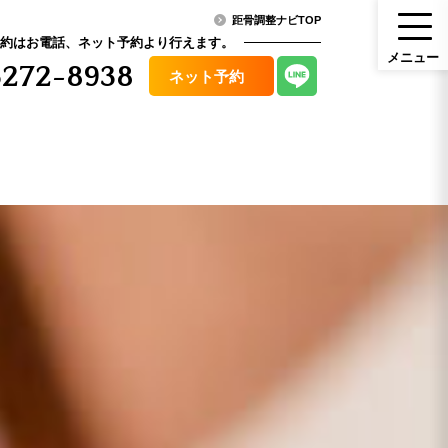
距骨調整ナビTOP
約はお電話、ネット予約より行えます。
メ
ニ
ュ
ー
272-8938
ネット予約
メニュー
ニュース・コラム
（料金）
アクセス
その他症状
口コミ