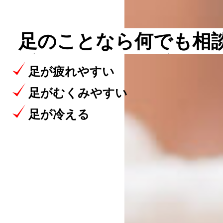
足のことなら
何でも相
手術をしない
外反母趾
足が疲れやすい
足がむくみやすい
足が冷える