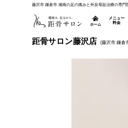
藤沢市 鎌倉市 湘南の足の痛みと外反母趾治療の専門
メニュー
料金
ホーム
症状別コース
距骨サロン藤沢店
(藤沢市 鎌倉
外反母趾治療
距骨調整とは
痛み取りから再発防止ま
むくみ改善
すっきり爽快！フットケ