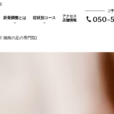
院
ご予
アクセス
距骨調整とは
症状別コース
050-5
店舗情報
市 湘南の足の専門院)
靴を履くと当たって痛い
距骨とは
親指の付け根が痛い
外反母趾とは
で根本治療
長時間歩けない
体験者の声
距骨タイプ
立ち仕事で足がだるい
症例実績
夜になるとむくみが辛い
ア
靴下の後が残る