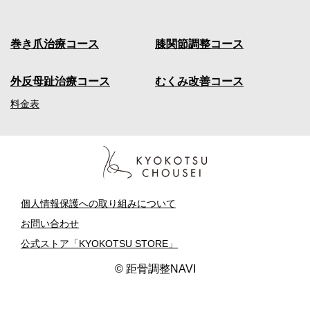
イ
の
プ
声
外
反
巻き爪治療コース
膝関節調整コース
事
よ
母
例
く
趾
紹
あ
治
外反母趾治療コース
むくみ改善コース
介
る
療
質
料金表
コ
問
ー
ス
ニ
コ
ュ
ラ
ー
ム
膝
ス
関
節
メ
個人情報保護への取り組みについて
調
デ
整
お問い合わせ
ィ
コ
ア
公式ストア「KYOKOTSU STORE」
ー
ス
© 距骨調整NAVI
む
く