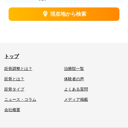
現在地から検索
ト
ッ
プ
ペ
トップ
ー
ジ
距骨調整とは？
治療院一覧
距骨とは？
体験者の声
距
距
骨
骨
巻
距骨タイプ
よくある質問
調
と
き
整
は
爪
ニュース・コラム
メディア掲載
と
治
は
療
会社概要
コ
距
体
ー
骨
験
ス
タ
者