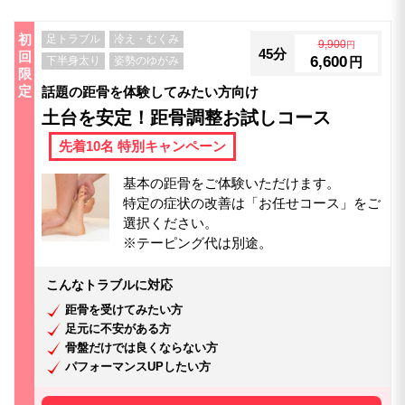
初
足トラブル
冷え・むくみ
9,900
円
45分
回
6,600
下半身太り
姿勢のゆがみ
円
限
定
話題の距骨を体験してみたい方向け
土台を安定！距骨調整お試しコース
先着10名 特別キャンペーン
基本の距骨をご体験いただけます。
特定の症状の改善は「お任せコース」をご
選択ください。
※テーピング代は別途。
こんなトラブルに対応
距骨を受けてみたい方
足元に不安がある方
骨盤だけでは良くならない方
パフォーマンスUPしたい方