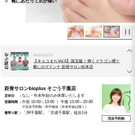
歩行診断」を公開。
2026.08.01
【8月1日(土) 2店舗同時OPEN】距骨サロン豊川
店・千葉蘇我店が新たにオープンします！
お知らせ
2026.07.17
【キョコまちVol.6】国宝級！輝くドラゴン櫻と
癒しのマドンナ 距骨サロン松本店
2026.07.21
距骨サロンbioplus そごう千葉店
【新発表】距骨が進化！歩き方が見える「TBTI
なし・年末年始のみ休業いたします
定休日
歩行診断」を公開。
午前 10:00～13:00 ｜ 午後 13:00～20:00
営業時間
※完全予約制・年中無休（年末年始は除く）
「JR千葉駅」「京成千葉駅」徒歩1分
最寄り駅
完全予約制