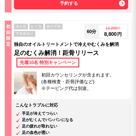
予約する
初
冷え症
むくみ
血行不良
13,200
円
60分
回
8,800
下半身太り
円
限
定
独自のオイルトリートメントで冷えやむくみを解消
足のむくみ解消！距骨リリース
先着10名 特別キャンペーン
初回カウンセリングが含まれます。
(各種検査・距骨評価など)
※テーピング代は別途。
こんなトラブルに対応
手足が冷えてつらい
足がむくんでパンパンになる
足の疲れが取れない
足の血色が悪い