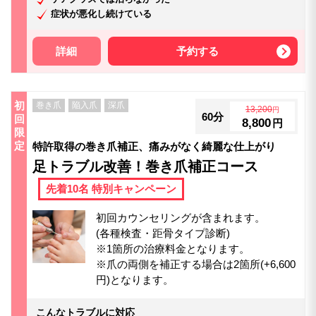
症状が悪化し続けている
詳細
予約する
初
巻き爪
陥入爪
深爪
13,200
円
60分
回
8,800
円
限
定
特許取得の巻き爪補正、痛みがなく綺麗な仕上がり
足トラブル改善！巻き爪補正コース
先着10名 特別キャンペーン
初回カウンセリングが含まれます。
(各種検査・距骨タイプ診断)
※1箇所の治療料金となります。
※爪の両側を補正する場合は2箇所(+6,600
円)となります。
こんなトラブルに対応