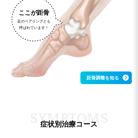
ここが距骨
足のペアリングとも
呼ばれています！
距骨調整を知る
S
Y
M
P
T
O
M
S
症状別治療コース