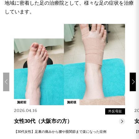
地域に密着した足の治療院として、様々な足の症状を治療
しています。
施術前
施術後
2026.04.16
2
外反母趾
女性30代（大阪市の方）
【30代女性】足裏の痛みから腰や股関節まで楽になった症例
【