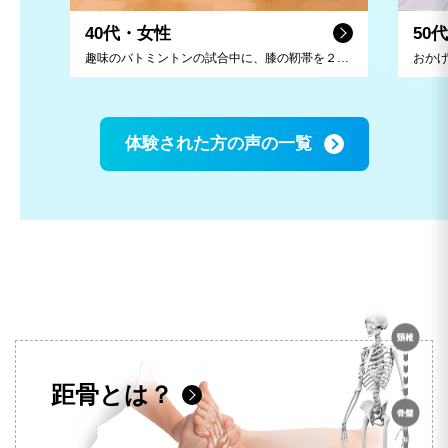
40代・女性
50
趣味のバトミントンの試合中に、膝の靭帯を２本損傷してしまい、即病院送りに。リハビリにも取り組んでいましたが、怪我前の状態には戻らず、「このまま治らないのかな・・・。」と不安を抱えていました。そんな時距骨サロンを見つけ、足の専門的な話や治療プランを提案していただき、継続的に利用することで改善が見られるようになりました。 今では定期メンテナンスをしてもらい、趣味のバドミントンを続けることができています！先生今後もよろしくお願いしています。
体験された方の声の一覧
距骨
とは？