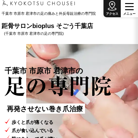
千葉市 市原市 君津市の足の痛みと外反母趾治療の専門院
アクセス
メ
ニ
ュ
ー
距骨サロンbioplus そごう千葉店
(千葉市 市原市 君津市の足の専門院)
千葉市 市原市 君津市の
2026.07.17
【キョコまちVol.6】国宝級！輝くドラゴン櫻と
癒しのマドンナ 距骨サロン松本店
足のことなら
手術をしない
再発させない
外反母趾治療
巻き爪治療
何でも相談
2026.07.21
【新発表】距骨が進化！歩き方が見える「TBTI