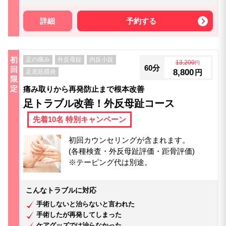
詳細
予約する
初
足の痛み
外反母趾
内反小趾
13,200
円
60分
回
8,800
足底筋膜炎
円
限
定
痛み取りから再発防止まで根本改善
足トラブル改善！外反母趾コース
先着10名 特別キャンペーン
初回カウンセリングが含まれます。
(各種検査・外反母趾評価・距骨評価)
※テーピング代は別途。
こんなトラブルに対応
手術しないと治らないと言われた
手術したが再発してしまった
ケアグッズでは治らなかった