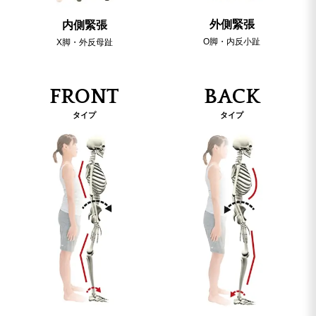
外側緊張
内側緊張
O脚・内反小趾
X脚・外反母趾
FRONT
BACK
タイプ
タイプ