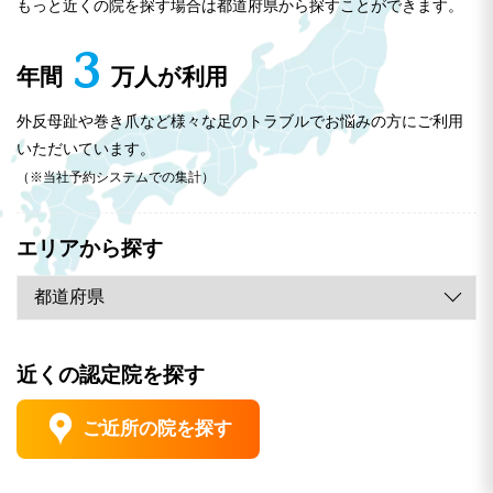
もっと近くの院を探す場合は都道府県から探すことができます。
3
年間
万人が利用
外反母趾や巻き爪など様々な足のトラブルでお悩みの方にご利用
エ
いただいています。
ビ
（※当社予約システムでの集計）
デ
ン
エリアから探す
ス
よ
り
も
首･
近くの認定院を探す
大
膝･
手
切
足
ご近所の院を探す
術
な
首
以
の
の
ス