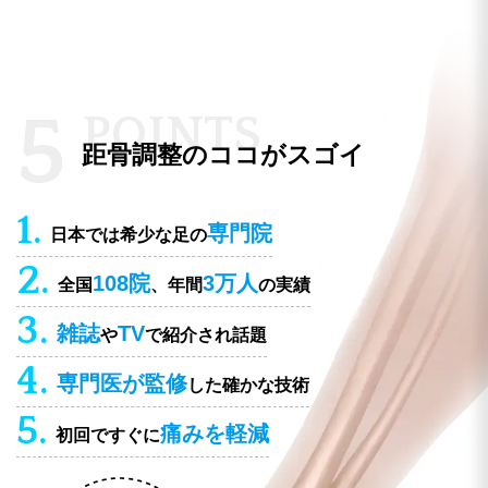
5
P
O
I
N
T
S
距骨調整のココがスゴイ
1.
専門院
日本では希少な足の
2.
108院
3万人
全国
、年間
の実績
3.
雑誌
TV
や
で紹介され話題
4.
専門医が監修
した確かな技術
5.
痛みを軽減
初回ですぐに