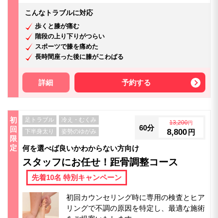
こんなトラブルに対応
歩くと膝が痛む
階段の上り下りがつらい
スポーツで膝を痛めた
長時間座った後に膝がこわばる
詳細
予約する
初
足トラブル
冷え・むくみ
13,200
円
60分
回
8,800
下半身太り
姿勢のゆがみ
円
限
定
何を選べば良いかわからない方向け
スタッフにお任せ！距骨調整コース
先着10名 特別キャンペーン
初回カウンセリング時に専用の検査とヒア
リングで不調の原因を特定し、最適な施術