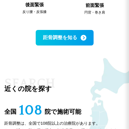
後面緊張
前面緊張
反り腰・反張膝
円背・巻き肩
距骨調整を知る
S
E
A
R
C
H
近くの院を探す
108
全国
院で施術可能
距骨調整は、全国で108院以上の治療院があります。