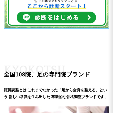
K
Y
O
K
O
T
S
U
全国108院、足の専門院ブランド
距骨調整とは
これまでなかった「足から全身を整える」とい
う
新しい常識を生み出した
革新的な骨格調整ブランドです。