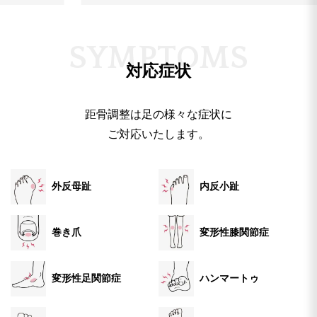
ほぐせることがわかったのは収獲でした。丁
寧にテーピングもしていただき、施術前後で
S
Y
M
P
T
O
M
S
立った時のバランスが変わったのを実感でき
対応症状
ました。遠方に住んでいるため通うことがで
きませんが、足裏のアーチのトレーニング法
も教えていただきました。症状についてたく
距骨調整は足の様々な症状に
さん話を聞いてくださり、グッズの押売りな
ご対応いたします。
どもなくて良心的なサロンだと思いました。
外反母趾
内反小趾
巻き爪
変形性膝関節症
変形性足関節症
ハンマートゥ