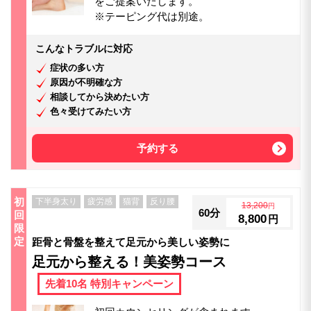
をご提案いたします。
※テーピング代は別途。
こんなトラブルに対応
症状の多い方
原因が不明確な方
相談してから決めたい方
色々受けてみたい方
予約する
初
下半身太り
疲労感
猫背
反り腰
13,200
円
60分
回
8,800
円
限
定
距骨と骨盤を整えて足元から美しい姿勢に
足元から整える！美姿勢コース
先着10名 特別キャンペーン