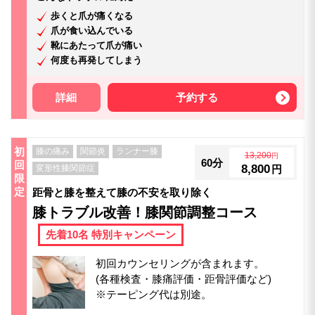
歩くと爪が痛くなる
爪が食い込んでいる
靴にあたって爪が痛い
何度も再発してしまう
詳細
予約する
初
膝の痛み
関節炎
ランナー膝
13,200
円
60分
回
8,800
変形性膝関節症
円
限
定
距骨と膝を整えて膝の不安を取り除く
膝トラブル改善！膝関節調整コース
先着10名 特別キャンペーン
初回カウンセリングが含まれます。
(各種検査・膝痛評価・距骨評価など)
※テーピング代は別途。