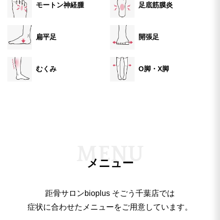
モートン神経腫
足底筋膜炎
扁平足
開張足
むくみ
O脚・X脚
M
E
N
U
メニュー
距骨サロンbioplus そごう千葉店では
症状に合わせたメニューをご用意しています。