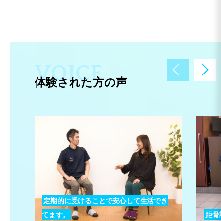
V
O
I
C
E
体験された方の声
定期的に受けることで安心して生活でき
てます。
距骨