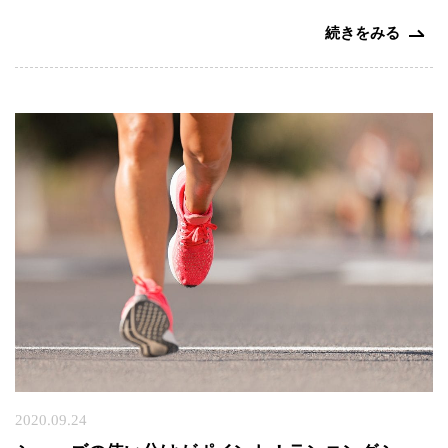
続きをみる
ト
ッ
プ
ペ
ー
ジ
距
距
骨
骨
巻
調
と
き
整
は
爪
と
治
は
療
コ
距
体
2020.09.24
ー
骨
験
ス
タ
者