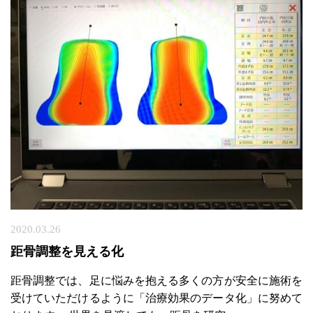
会
社
概
2020.03.26
要
距骨調整を見える化
加
距骨調整では、足に悩みを抱える多くの方が安全に施術を
盟
受けていただけるように「治療効果のデータ化」に努めて
院