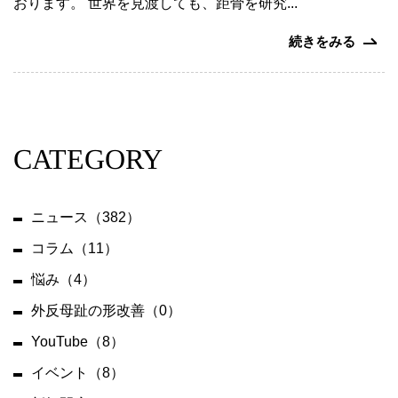
おります。 世界を見渡しても、距骨を研究...
募
集
続きをみる
お
問
い
合
CATEGORY
わ
せ
ニュース（382）
コラム（11）
悩み（4）
外反母趾の形改善（0）
YouTube（8）
イベント（8）