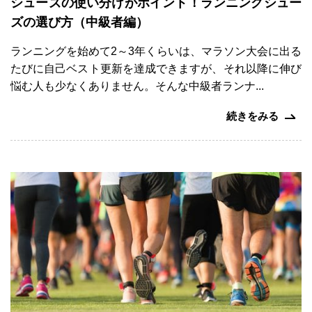
シューズの使い分けがポイント！ランニングシュー
イ
の
ズの選び方（中級者編）
プ
声
外
反
事
よ
ランニングを始めて2～3年くらいは、マラソン大会に出る
母
例
く
趾
たびに自己ベスト更新を達成できますが、それ以降に伸び
紹
あ
治
悩む人も少なくありません。そんな中級者ランナ...
介
る
療
質
コ
問
続きをみる
ー
ス
ニ
コ
ュ
ラ
ー
ム
膝
ス
関
節
メ
調
デ
整
ィ
コ
ア
ー
ス
む
く