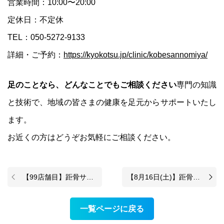
営業時間：10:00〜20:00
み
改
定休日：不定休
善
TEL：050-5272-9133
コ
ー
詳細・ご予約：
https://kyokotsu.jp/clinic/kobesannomiya/
ス
足のことなら、どんなことでもご相談ください
専門の知識
と技術で、地域の皆さまの健康を足元からサポートいたし
ます。
お近くの方はどうぞお気軽にご相談ください。
【99店舗目】距骨サロン浅草店が7月7日（月）に新規OPEN！
【8月16日(土)】距骨サロン柏店がついにOPEN！
一覧ページに戻る