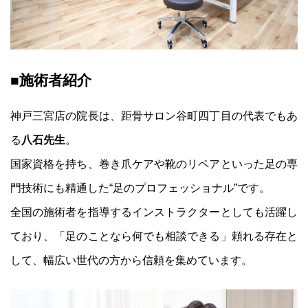
■施術者紹介
ト
ッ
神戸三宮店の院長は、距骨サロン谷町四丁目の代表でもあ
プ
ペ
八石先生
る
。
ー
国家資格を持ち、巻き爪ケアや靴のリペアといった足の専
ジ
門技術にも精通した“足のプロフェッショナル”です。
距
距
骨
骨
巻
全国の施術者を指導するインストラクターとしても活躍し
調
と
き
整
は
爪
ており、「足のことなら何でも相談できる」頼れる存在と
と
治
は
して、幅広い世代の方から信頼を集めています。
療
コ
距
体
ー
骨
験
ス
タ
者