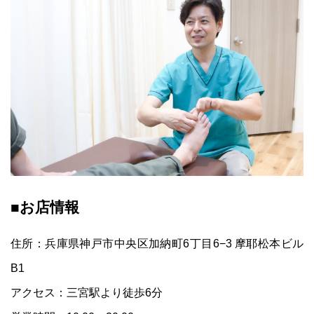
イ
の
プ
声
外
反
事
よ
母
例
く
趾
紹
あ
治
介
る
療
質
コ
問
ー
ス
ニ
コ
ュ
ラ
ー
ム
膝
ス
関
節
メ
■お店情報
調
デ
整
ィ
コ
ア
住所：兵庫県神戸市中央区加納町6丁目6−3 摩耶松本ビル
ー
ス
B1
アクセス：三宮駅より徒歩6分
む
く