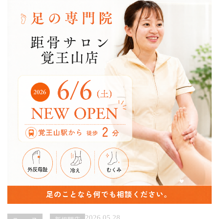
み
改
善
コ
ー
ス
2026.05.28