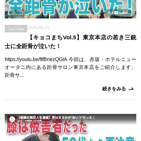
2026.05.15
YouTube
【キョコまちVol.5】東京本店の若き三銃
士に全距骨が泣いた！
https://youtu.be/ftfBnezQGtA 今回は、赤坂・ホテルニュー
オータニ内にある距骨サロン東京本店をご紹介します。
距骨サ...
会
続きをみる
社
概
要
加
盟
院