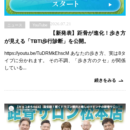
2026.07.21
ニュース
YouTube
【新発表】距骨が進化！歩き方
ト
が見える「TBTI歩行診断」を公開。
ッ
プ
https://youtu.be/TuDRMkEhscM あなたの歩き方、実は8タ
ペ
イプに分かれます。 その不調、「歩き方のクセ」が関係
ー
している...
ジ
続きをみる
距
距
骨
骨
巻
調
と
き
整
は
爪
と
治
は
療
コ
距
体
ー
骨
験
ス
タ
者