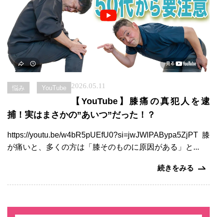
募
集
お
問
い
合
2026.05.11
悩み
YouTube
わ
【YouTube】膝痛の真犯人を逮
せ
捕！実はまさかの”あいつ”だった！？
https://youtu.be/w4bR5pUEfU0?si=jwJWlPABypa5ZjPT 膝
が痛いと、多くの方は「膝そのものに原因がある」と...
続きをみる