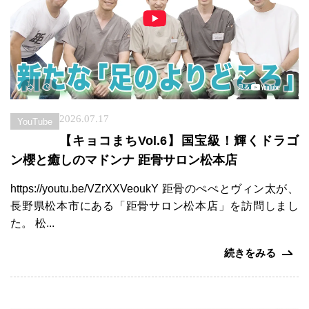
イ
の
プ
声
外
反
事
よ
母
例
く
趾
紹
あ
治
介
る
療
質
コ
問
2026.07.17
ー
YouTube
ス
ニ
コ
【キョコまちVol.6】国宝級！輝くドラゴ
ュ
ラ
ン櫻と癒しのマドンナ 距骨サロン松本店
ー
ム
膝
ス
関
https://youtu.be/VZrXXVeoukY 距骨のぺぺとヴィン太が、
節
メ
長野県松本市にある「距骨サロン松本店」を訪問しまし
調
デ
整
た。 松...
ィ
コ
ア
ー
続きをみる
ス
む
く