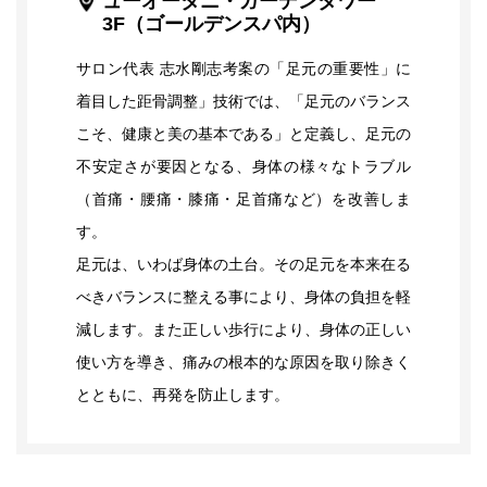
ューオータニ・ガーデンタワー
み
3F（ゴールデンスパ内）
改
善
サロン代表 志水剛志考案の「足元の重要性」に
コ
着目した距骨調整」技術では、「足元のバランス
ー
ス
こそ、健康と美の基本である」と定義し、足元の
不安定さが要因となる、身体の様々なトラブル
（首痛・腰痛・膝痛・足首痛など）を改善しま
す。
足元は、いわば身体の土台。その足元を本来在る
べきバランスに整える事により、身体の負担を軽
減します。また正しい歩行により、身体の正しい
使い方を導き、痛みの根本的な原因を取り除きく
とともに、再発を防止します。