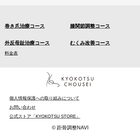
巻き爪治療コース
膝関節調整コース
外反母趾治療コース
むくみ改善コース
料金表
会
社
概
個人情報保護への取り組みについて
要
お問い合わせ
公式ストア「KYOKOTSU STORE」
加
盟
© 距骨調整NAVI
院