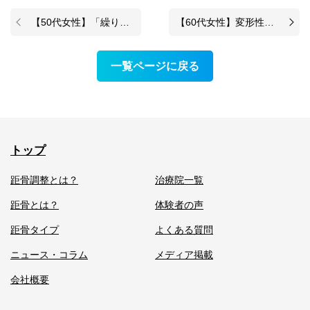
【50代女性】「繰り返していた足裏の痛みが改善」足底筋膜炎症状が4回で大きく変化した症例
【60代女性】変形性関節症による足の甲の痛みが改善した症例
一覧ページに戻る
トップ
距骨調整とは？
治療院一覧
距骨とは？
体験者の声
距骨タイプ
よくある質問
ニュース・コラム
メディア掲載
会社概要