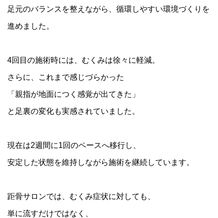
足元のバランスを整えながら、循環しやすい環境づくりを
進めました。
4回目の施術時には、むくみは徐々に軽減。
ト
ッ
さらに、これまで感じづらかった
プ
「親指が地面につく感覚が出てきた」
ペ
ー
と足裏の変化も実感されていました。
ジ
距
距
骨
骨
現在は2週間に1回のペースへ移行し、
巻
調
と
き
安定した状態を維持しながら施術を継続しています。
整
は
爪
と
治
は
療
コ
距骨サロンでは、むくみ症状に対しても、
距
体
ー
骨
験
単に流すだけではなく、
ス
タ
者