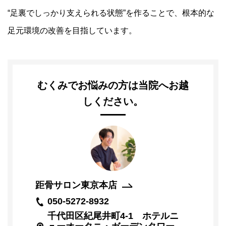
イ
の
“足裏でしっかり支えられる状態”を作ることで、根本的な
プ
声
外
反
足元環境の改善を目指しています。
事
よ
母
例
く
趾
紹
あ
治
介
る
療
質
コ
問
むくみでお悩みの方は当院へお越
ー
ス
ニ
コ
しください。
ュ
ラ
ー
ム
膝
ス
関
節
メ
調
デ
整
ィ
コ
ア
ー
距骨サロン東京本店
ス
050-5272-8932
千代田区紀尾井町4-1 ホテルニ
む
く