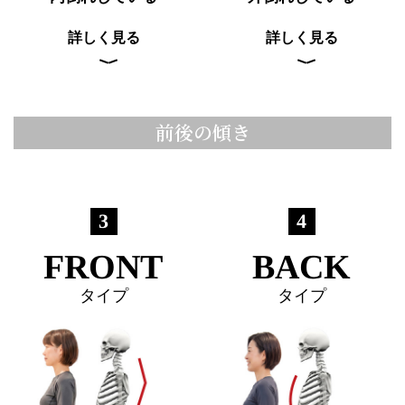
詳しく見る
詳しく見る
ト
前後の傾き
ッ
プ
ペ
ー
ジ
3
4
距
距
FRONT
BACK
骨
骨
巻
調
と
き
タイプ
タイプ
整
は
爪
と
治
は
療
コ
距
体
ー
骨
験
ス
タ
者