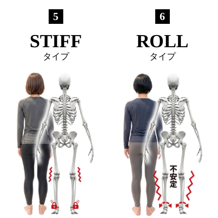
み
5
6
改
善
STIFF
ROLL
コ
ー
ス
タイプ
タイプ