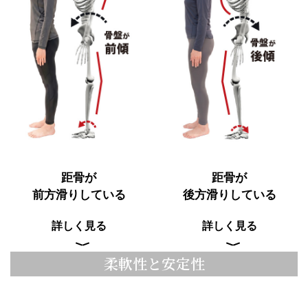
イ
の
プ
声
外
反
事
よ
母
例
く
趾
紹
あ
治
介
る
療
質
コ
問
ー
ス
ニ
コ
ュ
ラ
ー
ム
膝
ス
距骨が
距骨が
関
節
前方滑りしている
後方滑りしている
メ
調
デ
整
ィ
詳しく見る
詳しく見る
コ
ア
ー
柔軟性と安定性
ス
む
く