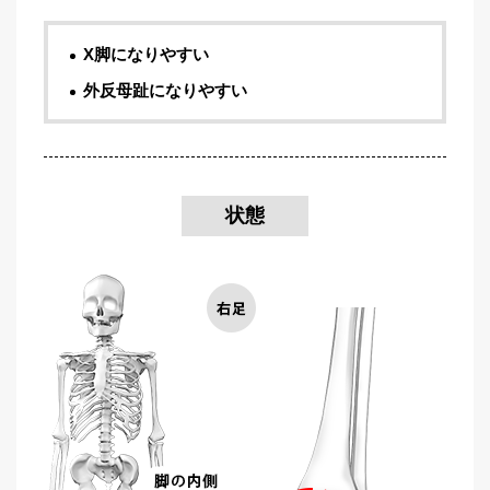
X脚になりやすい
外反母趾になりやすい
状態
会
社
概
要
加
盟
院