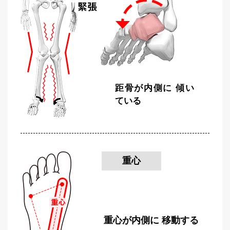
募
集
お
問
い
合
距骨が内側に
傾い
わ
ている
せ
重心
重心が内側に
移動する