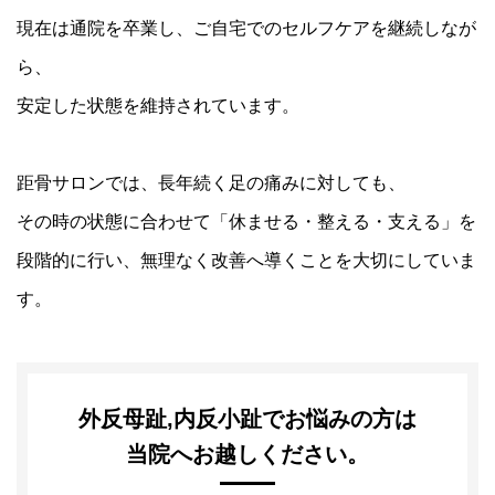
イ
の
現在は通院を卒業し、ご自宅でのセルフケアを継続しなが
プ
声
外
反
ら、
事
よ
母
例
く
安定した状態を維持されています。
趾
紹
あ
治
介
る
療
質
コ
問
距骨サロンでは、長年続く足の痛みに対しても、
ー
ス
ニ
コ
その時の状態に合わせて「休ませる・整える・支える」を
ュ
ラ
段階的に行い、無理なく改善へ導くことを大切にしていま
ー
ム
膝
ス
関
す。
節
メ
調
デ
整
ィ
コ
ア
ー
外反母趾,内反小趾でお悩みの方は
ス
当院へお越しください。
む
く