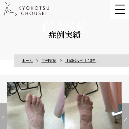
CASE
症例実績
ホーム
症例実績
【50代女性】10年以上悩んだ内反小趾の痛みが改善した症例