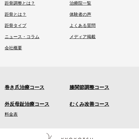
距骨調整とは？
治療院一覧
距骨とは？
体験者の声
距骨タイプ
よくある質問
ニュース・コラム
メディア掲載
会社概要
会
巻き爪治療コース
膝関節調整コース
社
概
外反母趾治療コース
むくみ改善コース
要
料金表
加
盟
院