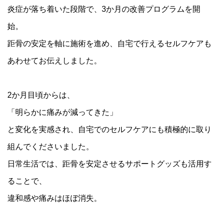
炎症が落ち着いた段階で、3か月の改善プログラムを開
始。
距骨の安定を軸に施術を進め、自宅で行えるセルフケアも
あわせてお伝えしました。
ト
ッ
プ
2か月目頃からは、
ペ
ー
「明らかに痛みが減ってきた」
ジ
と変化を実感され、自宅でのセルフケアにも積極的に取り
距
距
骨
骨
組んでくださいました。
巻
調
と
き
日常生活では、距骨を安定させるサポートグッズも活用す
整
は
爪
と
治
ることで、
は
療
コ
違和感や痛みはほぼ消失。
距
体
ー
骨
験
ス
タ
者