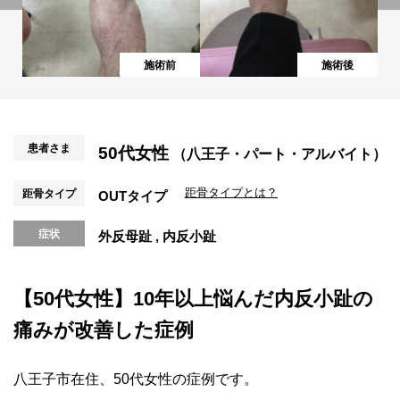
施術前
施術後
患者さま
50代女性
（八王子・パート・アルバイト）
距骨タイプとは？
距骨タイプ
OUTタイプ
症状
外反母趾
内反小趾
【50代女性】10年以上悩んだ内反小趾の
痛みが改善した症例
八王子市在住、50代女性の症例です。