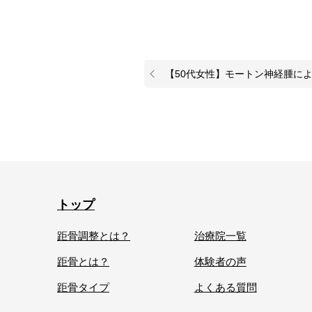
【50代女性】モートン神経腫による足の不快感が軽
トップ
距骨調整とは？
治療院一覧
距骨とは？
体験者の声
距骨タイプ
よくある質問