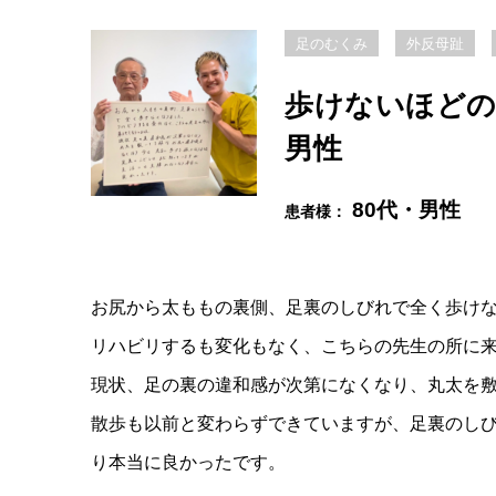
足のむくみ
外反母趾
歩けないほどの
男性
80代・男性
患者様：
お尻から太ももの裏側、足裏のしびれで全く歩け
リハビリするも変化もなく、こちらの先生の所に
現状、足の裏の違和感が次第になくなり、丸太を
散歩も以前と変わらずできていますが、足裏のし
り本当に良かったです。