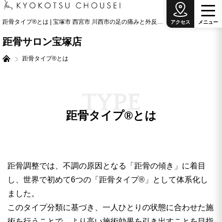
距骨タイプ®とは | 宝塚市 西宮市 川西市の足の痛みと外反母趾治療の専門院
アクセス
メ
ニ
ュ
ー
距骨サロン宝塚店
距骨タイプ®とは
T
Y
P
E
距骨タイプ®とは
距骨調整では、不調の原因となる「距骨の傾き」に着目
し、世界で初めて6つの「距骨タイプ®︎」として体系化し
ました。
このタイプ分類に基づき、一人ひとりの状態に合わせた施
術を行うことで、より高い施術効果を引き出すことを目指