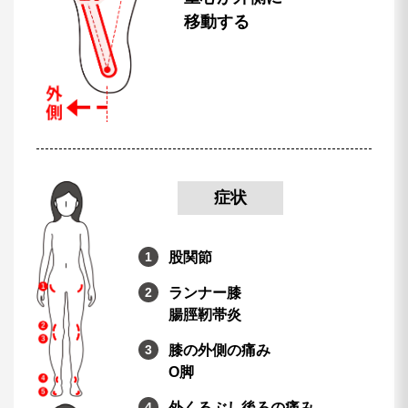
移動する
症状
股関節
ランナー膝
腸脛靭帯炎
膝の外側の痛み
O脚
外くるぶし後ろの痛み