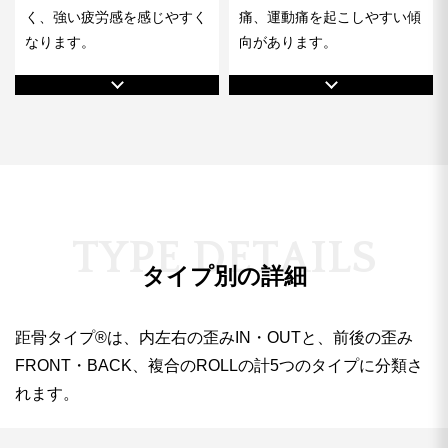
く、強い疲労感を感じやすく
痛、運動痛を起こしやすい傾
なります。
向があります。
T
Y
P
E
D
E
T
A
I
L
S
タイプ別の詳細
距骨タイプ®︎は、内左右の歪みIN・OUTと、前後の歪み
FRONT・BACK、複合のROLLの計5つのタイプに分類さ
れます。