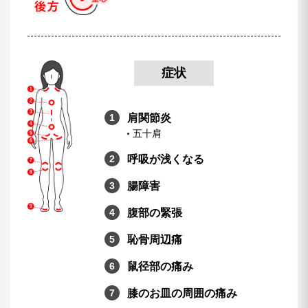
症状
肩関節炎
五十肩
呼吸が浅くなる
腸障害
腹部の緊張
恥骨周辺痛
鼠径部の痛み
膝のお皿の周囲の痛み