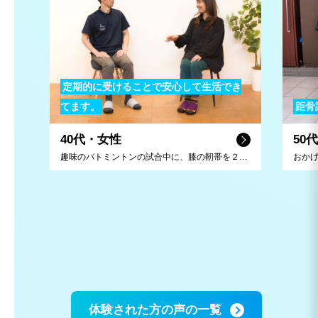
定期的に受けることで安心して生活でき
てます。
距骨
40代・女性
50
趣味のバトミントンの試合中に、膝の靭帯を２本損傷してしまい、即病院送りに。リハビリにも取り組んでいましたが、怪我前の状態には戻らず、「このまま治らないのかな・・・。」と不安を抱えていました。そんな時距骨サロンを見つけ、足の専門的な話や治療プランを提案していただき、継続的に利用することで改善が見られるようになりました。 今では定期メンテナンスをしてもらい、趣味のバドミントンを続けることができています！先生今後もよろしくお願いしています。
体験された方の声の一覧