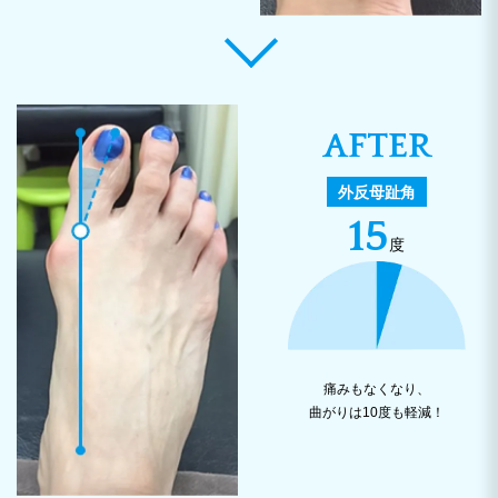
AFTER
外反母趾角
15
度
痛みもなくなり、
曲がりは10度も軽減！