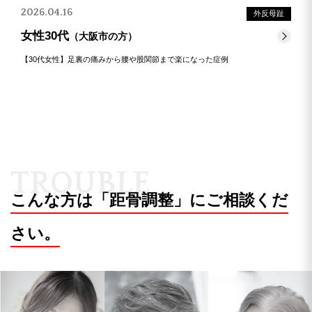
2026.04.16
外反母趾
女性30代
（大阪市の方）
【30代女性】足裏の痛みから腰や股関節まで楽になった症例
T
R
O
U
B
L
E
こんな方は「距骨調整」にご相談くだ
さい。