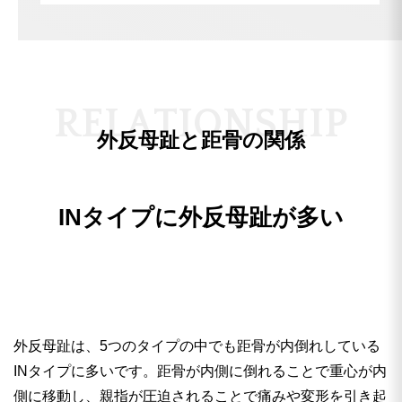
独自の手技を用いて、固まってしまった足を丁
寧にほぐし、足指が正しく機能するよう調整し
ます。
そして、施術によって改善した足の状態が元に
戻らないように、テーピングを施すことでその
R
E
L
A
T
I
O
N
S
H
I
P
良好な状態を保ち、体がこの状態を記憶するよ
外反母趾と距骨の関係
うにします。
INタイプに外反母趾が多い
外反母趾は、5つのタイプの中でも距骨が内倒れしている
INタイプに多いです。距骨が内側に倒れることで重心が内
側に移動し、親指が圧迫されることで痛みや変形を引き起