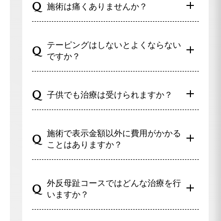
必ず、二次的障害が発生します！
施術は痛くありませんか？
外反母趾だが痛みはないという方もかなりいます
距骨調整は強く押したり無理に矯正したりする
が、その方たちの多くに右記のような不調を持って
テーピングはしないとよくならない
施術ではありません。痛みの少ない優しい施術
いる人が多くいます。
ですか？
ですので、お子様から高齢の方まで受けていた
外反母趾は親指が曲がることが最終結末ではなく、
だけます。
そこから2次的障害が発生することが問題なので
基本的にはテーピングをおすすめしておりま
子供でも治療は受けられますか？
す。「痛みが無いからまだ大丈夫」は危険信号！早
す。
めの受診をお薦めします。
テーピングの効果に近いグッズも取り揃えてあ
可能です。
りますので、認定院の先生へご相談ください。
施術で表示金額以外に費用がかかる
お子様からご年配の方まで、治療実績がござい
ことはありますか？
ます。
お気軽にご連絡ください。
一切ございませんのご安心ください。
外反母趾コースではどんな治療を行
いますか？