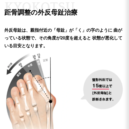
K
Y
O
K
O
T
S
U
距骨調整の外反母趾治療
外反母趾は、親指付近の「母趾」が「く」の字のように
曲が
っている状態で、その角度が20度を超えると
状態が悪化して
いる目安となります。