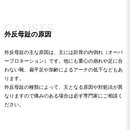
C
A
U
S
E
S
外反母趾の原因
外反母趾の主な原因は、主には距骨の内倒れ（オーバ
ープロネーション）です。他にも重心の崩れや足に合
外反母趾は、体質・歩き方のクセに加えて、ハイヒ
わない靴、扁平足や加齢によるアーチの低下などもあ
ールなどのきつい靴を履き続け、 足先を圧迫する
ります。
ことが原因で起こります。
歩き方や靴を変えずに市販のフットケア用品だけで
外反母趾の種類によって、主となる原因や対処法が異
「痛み」をごまかすだけでは、 外反母趾は進行
なりますので痛みのある場合は必ず専門家にご相談く
し、年をとってから変形がひどくなるケースもある
ださい。
ので軽視は禁物です。