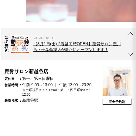
2026.07.21
【新発表】距骨が進化！歩き方が見える「TBTI
歩行診断」を公開。
お知らせ
2026.08.01
【8月1日(土) 2店舗同時OPEN】距骨サロン豊川
店・千葉蘇我店が新たにオープンします！
2026.07.17
距骨サロン新越谷店
【キョコまちVol.6】国宝級！輝くドラゴン櫻と
第一、第三日曜日
定休日
癒しのマドンナ 距骨サロン松本店
午前 9:00～13:00 ｜ 午後 13:00～20:30
営業時間
※土曜祝日9:00〜17:00・第二・四日曜9:00〜
12:30
新越谷駅
最寄り駅
2026.07.21
完全予約制
【新発表】距骨が進化！歩き方が見える「TBTI
歩行診断」を公開。