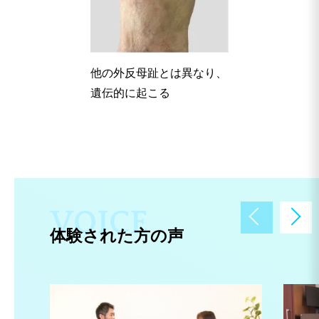
他の外反母趾とは異なり、
遺伝的に起こる
V
O
I
C
E
体験された方の声