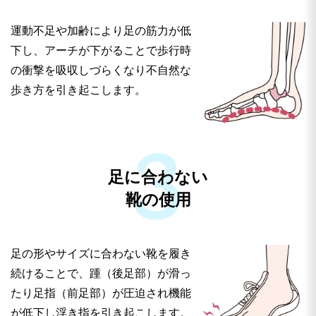
足の変形が進行し、見た目も症状もひどい状
態に！
運動不足や加齢により足の筋力が低
下し、アーチが下がることで歩行時
程度が軽いうちは放置しがちですが、ひどくなると
の衝撃を吸収しづらくなり不自然な
足が変形して靴が履けなくなったり、 痛みで歩け
歩き方を引き起こします。
なくなったりすることもあります。さらに、痛いの
を我慢して無理な歩き方をすることで、脚が疲れや
すくなったり、ひざや腰が痛むようになったり、肩
こりや頭痛まで引き起こすこともあるのです。痛い
足に合わない
時は、炎症を起こしており、変形が進行するサイン
靴の使用
です。放置していると、写真のように親指の付け根
が変形し、正しいカタチへの改善が難しくなる場合
もあります。早めの治療で痛みもカタチも早期改善
足の形やサイズに合わない靴を履き
につながります。
続けることで、踵（後足部）が滑っ
たり足指（前足部）が圧迫され機能
が低下し浮き指を引き起こします。