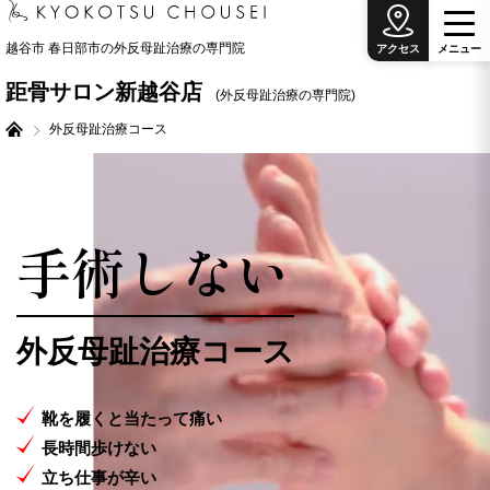
越谷市 春日部市の外反母趾治療の専門院
アクセス
メ
ニ
ュ
ー
距骨サロン新越谷店
(外反母趾治療の専門院)
外反母趾治療コース
手術しない
外反母趾治療コース
2026.07.17
靴を履くと当たって痛い
【キョコまちVol.6】国宝級！輝くドラゴン櫻と
癒しのマドンナ 距骨サロン松本店
長時間歩けない
立ち仕事が辛い