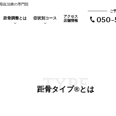
反母趾治療の専門院
ご
アクセス
距骨調整とは
症状別コース
050-
店舗情報
靴を履くと当たって痛い
距骨とは
親指の付け根が痛い
外反母趾とは
で根本治療
長時間歩けない
体験者の声
T
Y
P
E
距骨タイプ
距骨タイプ®とは
立ち仕事で足がだるい
症例実績
夜になるとむくみが辛い
ア
靴下の後が残る