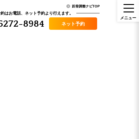
距骨調整ナビTOP
予約はお電話、ネット予約より行えます。
メ
ニ
ュ
ー
5272-8984
ネット予約
メニュー
ニュース・コラム
（料金）
アクセス
その他症状
口コミ