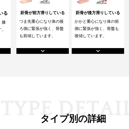
距骨が前方滑りしている
距骨が後方滑りしている
いる
つま先重心になり体の後
かかと重心になり体の前
、膝
ろ側に緊張が強く、骨盤
側に緊張が強く、骨盤も
す。
も前傾しています。
後傾しています。
T
Y
P
E
D
E
T
A
I
タイプ別の詳細