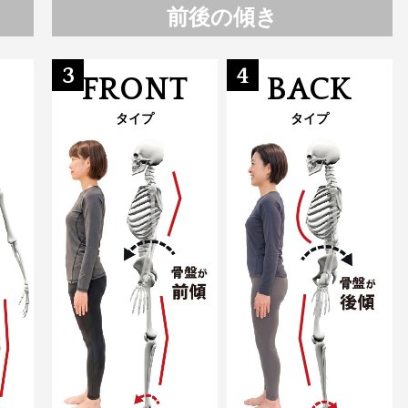
前後の傾き
3
4
FRONT
BACK
タイプ
タイプ