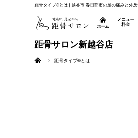
距骨タイプ®とは | 越谷市 春日部市の足の痛みと外
メニュー
料金
ホーム
症状別コース
距骨サロン新越谷店
距骨タイプ®とは
外反母趾治療
距骨調整とは
痛み取りから再発防止ま
むくみ改善
すっきり爽快！フットケ