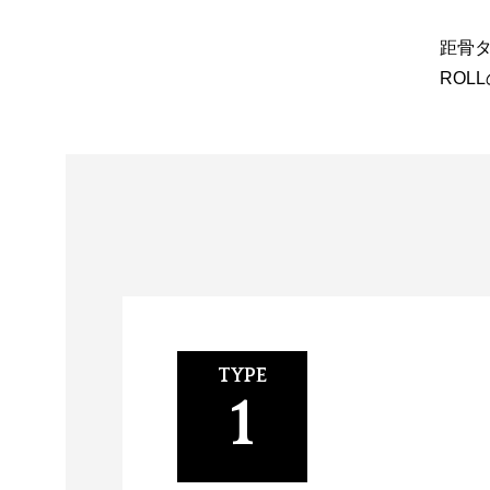
距骨タ
ROL
TYPE
1