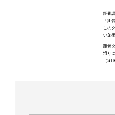
距骨
「距骨
この
い施
距骨タ
滑りに
（ST