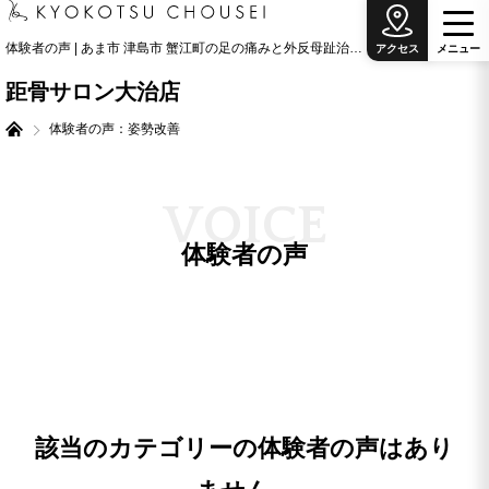
体験者の声 | あま市 津島市 蟹江町の足の痛みと外反母趾治療の専門院
アクセス
メ
ニ
ュ
ー
距骨サロン大治店
体験者の声：姿勢改善
V
O
I
C
E
体験者の声
該当のカテゴリーの体験者の声はあり