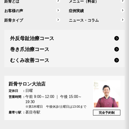
距骨とは
メニュー（料金）
お客様の声
症例実績
距骨タイプ
ニュース・コラム
外反母趾治療コース
巻き爪治療コース
むくみ改善コース
距骨サロン大治店
日曜
定休日
午前 9:00～12:00 ｜ 午後 15:00～
営業時間
19:30
※第3木曜日 午後休診/土曜日は13:00まで
甚目寺駅
最寄り駅
完全予約制