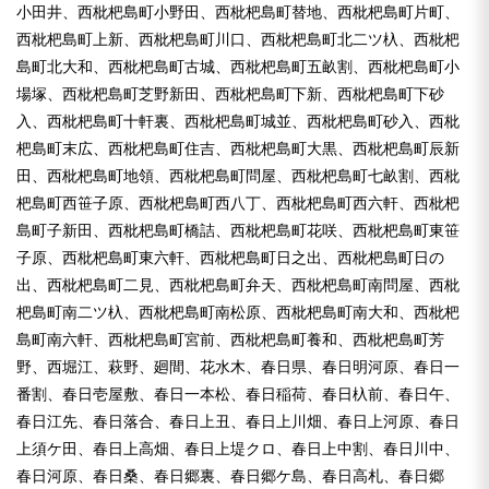
小田井、西枇杷島町小野田、西枇杷島町替地、西枇杷島町片町、
西枇杷島町上新、西枇杷島町川口、西枇杷島町北二ツ杁、西枇杷
島町北大和、西枇杷島町古城、西枇杷島町五畝割、西枇杷島町小
場塚、西枇杷島町芝野新田、西枇杷島町下新、西枇杷島町下砂
入、西枇杷島町十軒裏、西枇杷島町城並、西枇杷島町砂入、西枇
杷島町末広、西枇杷島町住吉、西枇杷島町大黒、西枇杷島町辰新
田、西枇杷島町地領、西枇杷島町問屋、西枇杷島町七畝割、西枇
杷島町西笹子原、西枇杷島町西八丁、西枇杷島町西六軒、西枇杷
島町子新田、西枇杷島町橋詰、西枇杷島町花咲、西枇杷島町東笹
子原、西枇杷島町東六軒、西枇杷島町日之出、西枇杷島町日の
出、西枇杷島町二見、西枇杷島町弁天、西枇杷島町南問屋、西枇
杷島町南二ツ杁、西枇杷島町南松原、西枇杷島町南大和、西枇杷
島町南六軒、西枇杷島町宮前、西枇杷島町養和、西枇杷島町芳
野、西堀江、萩野、廻間、花水木、春日県、春日明河原、春日一
番割、春日壱屋敷、春日一本松、春日稲荷、春日杁前、春日午、
春日江先、春日落合、春日上丑、春日上川畑、春日上河原、春日
上須ケ田、春日上高畑、春日上堤クロ、春日上中割、春日川中、
春日河原、春日桑、春日郷裏、春日郷ケ島、春日高札、春日郷