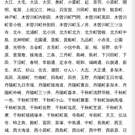
大江、大毛、大浜、大宮、奥町、小栗町、起、音羽、小原町、開
明、篭屋、上祖父江、神山、苅安賀、川田町、観音寺、観音町、
神戸町、木曽川町内割田、木曽川町門間、木曽川町黒田、木曽川
町里小牧、木曽川町外割田、木曽川町玉ノ井、木曽川町三ツ法
寺、北今、北浦町、北小渕、北方町北方、北方町曽根、北方町中
島、北神明町、北園通、貴船、貴船町、九品町、小赤見、公園
通、光明寺、古金町、古見町、小信中島、栄、桜、笹野、佐千
原、更屋敷、猿海道、三条、三丹町、島崎、島村、下川田町、下
田、下沼町、春明、常願通、定水寺、昭和、城崎通、白旗通、新
生、末広、杉山、住吉、瀬部、せんい、大志、大正通、多加木、
高田、高畑町、竹橋町、田島町、田所、玉野、丹陽町五日市場、
丹陽町九日市場、丹陽町猿海道、丹陽町重吉、丹陽町多加木、丹
陽町外崎、丹陽町三ツ井、丹陽町森本、千秋町浅野羽根、千秋町
一色、千秋町浮野、千秋町小山、千秋町勝栗、千秋町加納馬場、
千秋町加茂、千秋町佐野、千秋町塩尻、千秋町芝原、千秋町天
摩、千秋町穂積塚本、千秋町町屋、寺島町、寺前町、天王、伝法
寺、時之島、殿町、冨田、富塚、中島通、中町、長島町、西五
城、西大海道、西小原町、西島町、西出町、西中野、西萩原、日