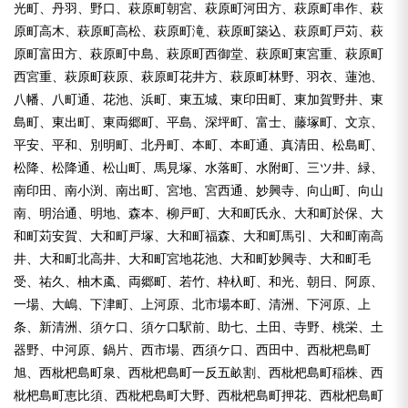
光町、丹羽、野口、萩原町朝宮、萩原町河田方、萩原町串作、萩
原町高木、萩原町高松、萩原町滝、萩原町築込、萩原町戸苅、萩
原町富田方、萩原町中島、萩原町西御堂、萩原町東宮重、萩原町
西宮重、萩原町萩原、萩原町花井方、萩原町林野、羽衣、蓮池、
八幡、八町通、花池、浜町、東五城、東印田町、東加賀野井、東
島町、東出町、東両郷町、平島、深坪町、富士、藤塚町、文京、
平安、平和、別明町、北丹町、本町、本町通、真清田、松島町、
松降、松降通、松山町、馬見塚、水落町、水附町、三ツ井、緑、
南印田、南小渕、南出町、宮地、宮西通、妙興寺、向山町、向山
南、明治通、明地、森本、柳戸町、大和町氏永、大和町於保、大
和町苅安賀、大和町戸塚、大和町福森、大和町馬引、大和町南高
井、大和町北高井、大和町宮地花池、大和町妙興寺、大和町毛
受、祐久、柚木颪、両郷町、若竹、枠杁町、和光、朝日、阿原、
一場、大嶋、下津町、上河原、北市場本町、清洲、下河原、上
条、新清洲、須ケ口、須ケ口駅前、助七、土田、寺野、桃栄、土
器野、中河原、鍋片、西市場、西須ケ口、西田中、西枇杷島町
旭、西枇杷島町泉、西枇杷島町一反五畝割、西枇杷島町稲株、西
枇杷島町恵比須、西枇杷島町大野、西枇杷島町押花、西枇杷島町