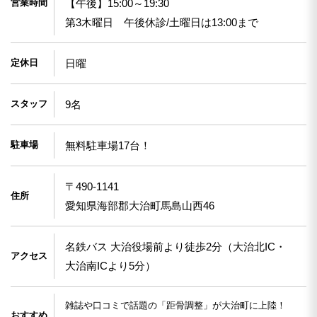
営業時間
【午後】15:00～19:30
第3木曜日 午後休診/土曜日は13:00まで
定休日
日曜
スタッフ
9名
駐車場
無料駐車場17台！
〒490-1141
住所
愛知県海部郡大治町馬島山西46
名鉄バス 大治役場前より徒歩2分（大治北IC・
アクセス
大治南ICより5分）
雑誌や口コミで話題の「距骨調整」が大治町に上陸！
おすすめ