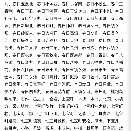
前、春日五反地、春日小塚西、春日小塚南、春日小松生、春日三
番割、春日下丑、春日下河原、春日下堤クロ、春日下中割、春日
社子地、春日定ノ割、春日白弓、春日新田、春日新田畑、春日新
堀、春日新堀北、春日新町、春日神明、春日須ケ田、春日須ケ
畑、春日砂賀東、春日大河戸、春日高畑、春日立作、春日長久
寺、春日堤クロ、春日寺廻り、春日天神、春日樋、春日酉、春日
鳥出、春日中河原、春日中沼、春日長畑、春日流、春日西須ケ
畑、春日西牧前、春日西牧南、春日西余部、春日二番割、春日弐
屋敷、春日野方、春日野田町、春日八幡、春日八幡裏、春日八幡
前、春日八幡南、春日東小塚、春日東須ケ畑、春日東出、春日冨
士塚、春日二ツ池、春日舟付、春日振形、春日堀田、春日宮越、
春日宮重、春日宮重町、春日向河原、春日焼田、春日屋敷、春日
夢の森、春日四番割、春日蓮花寺前、東須ケ口、東外町、枇杷島
駅前東、石作、乙之子、金岩、上萱津、木折、木田、北苅、小橋
方、栄、坂牧、七宝町秋竹、七宝町伊福、七宝町沖之島、七宝町
桂、七宝町川部、七宝町下田、七宝町下之森、七宝町鷹居、七宝
町遠島、七宝町徳実、七宝町鯰橋、七宝町安松、篠田、下萱津、
甚目寺、小路、丹波、富塚、中萱津、中橋、新居屋、西今宿、蜂