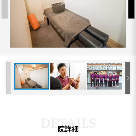
D
E
T
A
I
L
S
院詳細