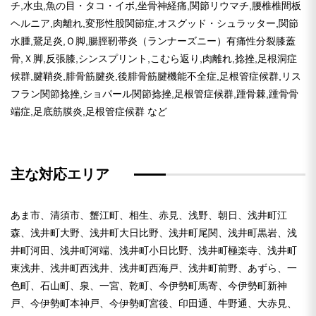
チ,水虫,魚の目・タコ・イボ,坐骨神経痛,関節リウマチ,腰椎椎間板
ヘルニア,肉離れ,変形性股関節症,オスグッド・シュラッター,関節
水腫,鵞足炎,Ｏ脚,腸脛靭帯炎（ランナーズニー）有痛性分裂膝蓋
骨,Ｘ脚,反張膝,シンスプリント,こむら返り,肉離れ,捻挫,足根洞症
候群,腱鞘炎,腓骨筋腱炎,後腓骨筋腱機能不全症,足根管症候群,リス
フラン関節捻挫,ショパール関節捻挫,足根管症候群,踵骨棘,踵骨骨
端症,足底筋膜炎,足根管症候群 など
主な対応エリア
あま市、清須市、蟹江町、相生、赤見、浅野、朝日、浅井町江
森、浅井町大野、浅井町大日比野、浅井町尾関、浅井町黒岩、浅
井町河田、浅井町河端、浅井町小日比野、浅井町極楽寺、浅井町
東浅井、浅井町西浅井、浅井町西海戸、浅井町前野、あずら、一
色町、石山町、泉、一宮、乾町、今伊勢町馬寄、今伊勢町新神
戸、今伊勢町本神戸、今伊勢町宮後、印田通、牛野通、大赤見、