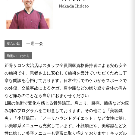
Nakada Hideto
一期一会
座右の銘
施術のこだわり
距骨サロン大治店はスタッフ全員国家資格保持者による安心安全
の施術です。患者さまに安心して施術を受けていただくために丁
寧な問診を心掛けております。日常生活でのケガからスポーツで
の外傷、交通事故によるケガ、肩や腰などの繰り返す身体の痛み
など痛みのことなら当店におまかせください！
1回の施術で変化を感じる骨盤矯正。肩こり、腰痛、膝痛などお悩
み別のプログラムをご用意しております。その他にも「美容鍼
灸」「小顔矯正」「ノーリバウンドダイエット」など女性に嬉し
い美容系メニューも充実しています。小顔矯正や、美容鍼など女
性に嬉しい美容メニューも豊富に取り揃えております！キッズル