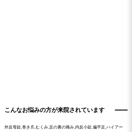
こんなお悩みの方が来院されています
外反母趾,巻き爪,むくみ,足の裏の痛み,内反小趾,偏平足,ハイアー