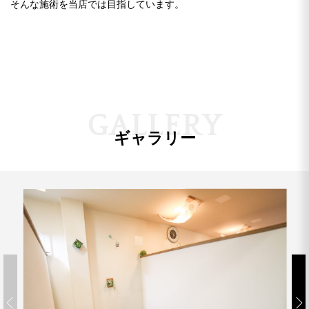
そんな施術を当店では目指しています。
G
A
L
L
E
R
Y
ギャラリー