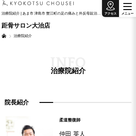
治療院紹介 | あま市 津島市 蟹江町の足の痛みと外反母趾治療の専門院
アクセス
メ
ニ
ュ
ー
距骨サロン大治店
治療院紹介
I
N
F
O
治療院紹介
院長紹介
柔道整復師
仲田 英人