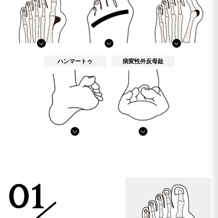
ハンマートゥ
病変性外反母趾
01