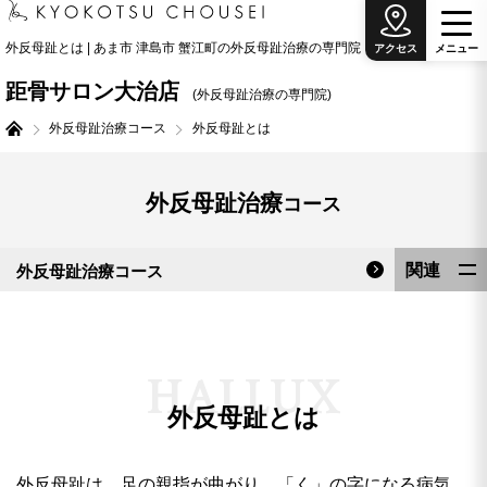
外反母趾とは | あま市 津島市 蟹江町の外反母趾治療の専門院
アクセス
メ
ニ
ュ
ー
距骨サロン大治店
(外反母趾治療の専門院)
外反母趾治療コース
外反母趾とは
外反母趾治療
コース
関連
外反母趾治療コース
外反母趾とは
料金表
H
A
L
L
U
X
外反母趾とは
外反母趾は、足の親指が曲がり、「く」の字になる病気