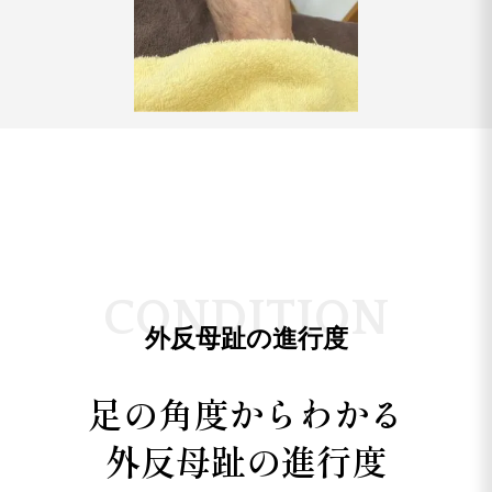
C
O
N
D
I
T
I
O
N
外反母趾の進行度
足の角度からわかる
外反母趾の進行度