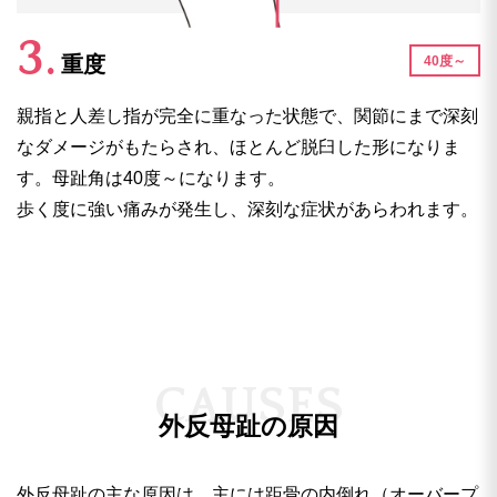
重度
40度～
親指と人差し指が完全に重なった状態で、関節にまで深刻
なダメージがもたらされ、ほとんど脱臼した形になりま
す。母趾角は40度～になります。
歩く度に強い痛みが発生し、深刻な症状があらわれます。
C
A
U
S
E
S
外反母趾の原因
外反母趾の主な原因は、主には距骨の内倒れ（オーバープ