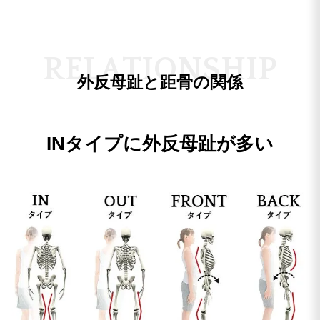
R
E
L
A
T
I
O
N
S
H
I
P
外反母趾と距骨の関係
INタイプに外反母趾が多い