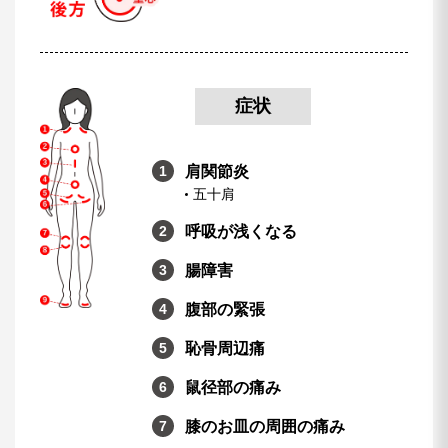
症状
肩関節炎
五十肩
呼吸が浅くなる
腸障害
腹部の緊張
恥骨周辺痛
鼠径部の痛み
膝のお皿の周囲の痛み