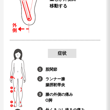
移動する
症状
股関節
ランナー膝
腸脛靭帯炎
膝の外側の痛み
O脚
外くるぶし後ろの痛み