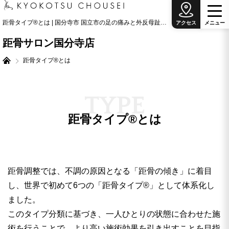
距骨タイプ®とは | 国分寺市 国立市の足の痛みと外反母趾治療の専門院
アクセス
メ
ニ
ュ
ー
距骨サロン国分寺店
距骨タイプ®とは
T
Y
P
E
距骨タイプ®とは
距骨調整では、不調の原因となる「距骨の傾き」に着目
し、世界で初めて6つの「距骨タイプ®︎」として体系化し
ました。
このタイプ分類に基づき、一人ひとりの状態に合わせた施
術を行うことで、より高い施術効果を引き出すことを目指