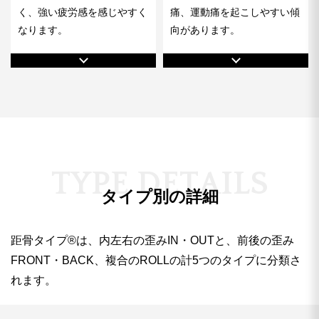
く、強い疲労感を感じやすく
痛、運動痛を起こしやすい傾
なります。
向があります。
T
Y
P
E
D
E
T
A
I
L
S
タイプ別の詳細
距骨タイプ®︎は、内左右の歪みIN・OUTと、前後の歪み
FRONT・BACK、複合のROLLの計5つのタイプに分類さ
れます。