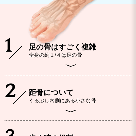
1
足の骨はすごく複雑
全身の約１/４は足の骨
2
距骨について
くるぶし内側にある小さな骨