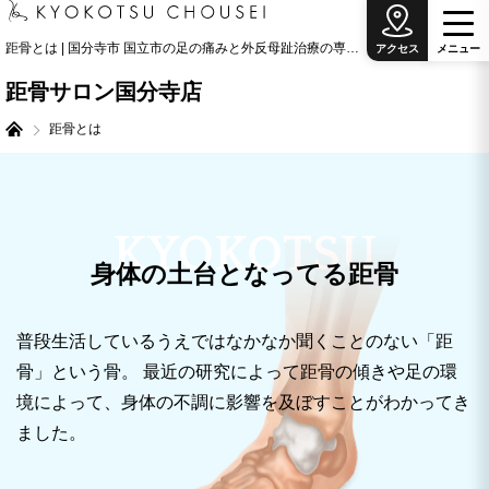
距骨とは | 国分寺市 国立市の足の痛みと外反母趾治療の専門院
アクセス
メ
ニ
ュ
ー
距骨サロン国分寺店
距骨とは
KYOKOTSU
身体の土台となってる距骨
普段生活しているうえではなかなか聞くことのない「距
骨」という骨。 最近の研究によって距骨の傾きや足の環
境によって、身体の不調に影響を及ぼすことがわかってき
ました。