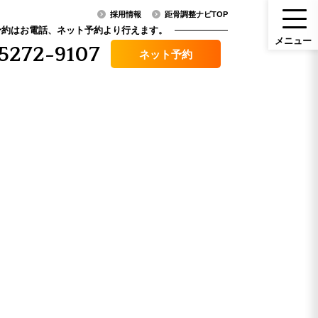
採用情報
距骨調整ナビTOP
予約はお電話、ネット予約より行えます。
メ
ニ
ュ
ー
5272-9107
ネット予約
メニュー
ニュース・コラム
（料金）
アクセス
その他症状
口コミ