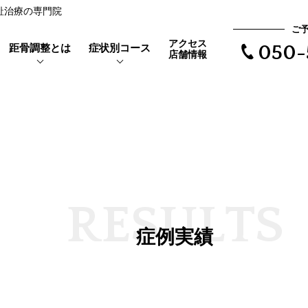
母趾治療の専門院
ご
アクセス
距骨調整とは
症状別コース
050-
店舗情報
靴を履くと当たって痛い
距骨とは
親指の付け根が痛い
外反母趾とは
で根本治療
長時間歩けない
体験者の声
R
E
S
U
L
T
S
距骨タイプ
症例実績
立ち仕事で足がだるい
症例実績
夜になるとむくみが辛い
ア
靴下の後が残る