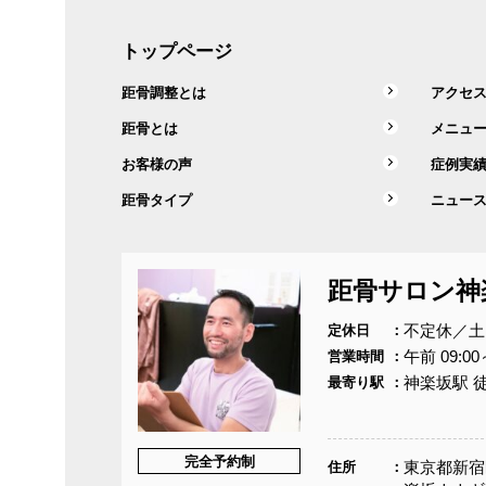
トップページ
距骨調整とは
アクセ
距骨とは
メニュ
お客様の声
症例実
距骨タイプ
ニュー
距骨サロン神
不定休／土
定休日
午前 09:00
営業時間
神楽坂駅 
最寄り駅
完全予約制
東京都新宿区
住所