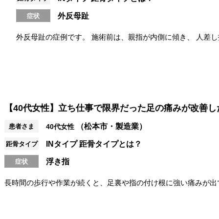
外反母趾
症状
外反母趾の症例です。 施術前は、親指が内側に傾き、 人差
指がしっかり使えず、 踏ん...
【40代女性】立ち仕事で限界だった足の痛みが改善し
（松本市・製造業）
患者さま
40代女性
INタイプ
距骨タイプとは？
距骨タイプ
浮き指
症状
長時間の歩行や作業が続くと、足裏や指の付け根に強い痛みが出
ほどの状態に。 当サロンでは距骨調整と...