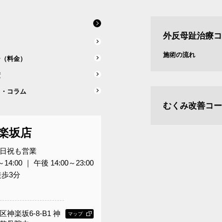
外反母趾治療コ
ス
施術の流れ
ー（料金）
績
ス・コラム
むくみ改善コー
楽坂店
日祝も営業
～14:00 ｜ 午後 14:00～23:00
徒歩3分
神楽坂6-8-B1 神
マップ