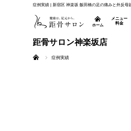
症例実績 | 新宿区 神楽坂 飯田橋の足の痛みと外反
メニュー
料金
ホーム
症状別コース
距骨サロン神楽坂店
症例実績
外反母趾治療
距骨調整とは
痛み取りから再発防止ま
むくみ改善
すっきり爽快！フットケ