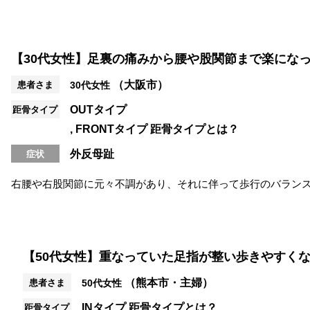
【30代女性】足裏の痛みから腰や股関節まで楽にな
（大阪市）
患者さま
30代女性
OUTタイプ
距骨タイプ
FRONTタイプ
距骨タイプとは？
外反母趾
症状
右腰や右股関節に元々不調があり、それに伴って歩行のバラン
院のきっかけでした。 施術では、手...
【50代女性】重なっていた足指が整い歩きやすく
（熊本市・主婦）
患者さま
50代女性
INタイプ
距骨タイプとは？
距骨タイプ