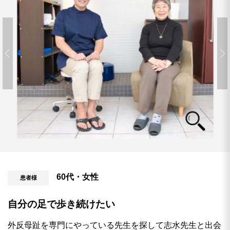
60代・女性
患者様
自分の足で歩き続けたい
外反母趾を専門にやっている先生を探して志水先生と出会