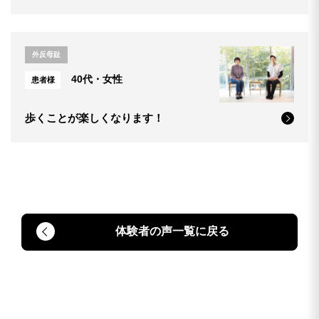
外反母趾
40代・女性
患者様
歩くことが楽しくなります！
体験者の声一覧に戻る