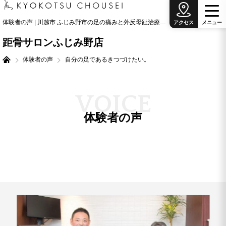
体験者の声 | 川越市 ふじみ野市の足の痛みと外反母趾治療の専門院
アクセス
メ
ニ
ュ
ー
距骨サロンふじみ野店
体験者の声
自分の足であるきつづけたい。
V
O
I
C
E
体験者の声