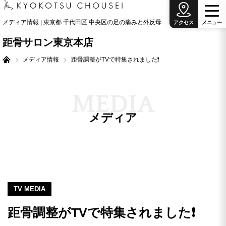
メディア情報 | 東京都 千代田区 中央区の足の痛みと外反母趾治療の専門院
アクセス
メ
ニ
ュ
ー
距骨サロン東京本店
メディア情報
距骨調整がTVで特集されました❗
M
E
D
I
A
メディア
TV MEDIA
距骨調整がTVで特集されました❗