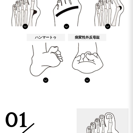
ハンマートゥ
病変性外反母趾
01