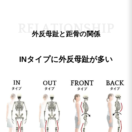
R
E
L
A
T
I
O
N
S
H
I
P
外反母趾と距骨の関係
INタイプに外反母趾が多い