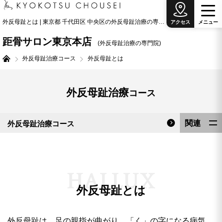
外反母趾とは | 東京都 千代田区 中央区の外反母趾治療の専門院
アクセス
メ
ニ
ュ
ー
距骨サロン東京本店
(外反母趾治療の専門院)
外反母趾治療コース
外反母趾とは
外反母趾治療
コース
関連
外反母趾治療コース
外反母趾とは
料金表
H
A
L
L
U
X
外反母趾とは
外反母趾は、足の親指が曲がり、「く」の字になる病気