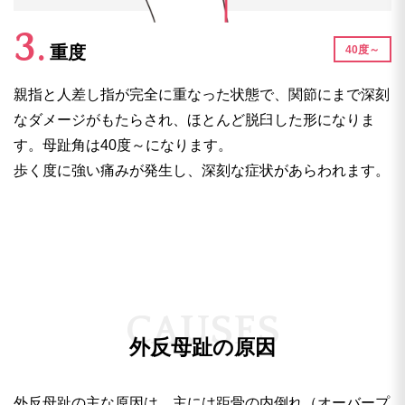
重度
40度～
親指と人差し指が完全に重なった状態で、関節にまで深刻
なダメージがもたらされ、ほとんど脱臼した形になりま
す。母趾角は40度～になります。
歩く度に強い痛みが発生し、深刻な症状があらわれます。
C
A
U
S
E
S
外反母趾の原因
外反母趾の主な原因は、主には距骨の内倒れ（オーバープ