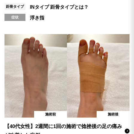
距骨タイプ
INタイプ
距骨タイプとは？
症状
浮き指
施術前
施術後
【40代女性】2週間に1回の施術で捻挫後の足の痛み