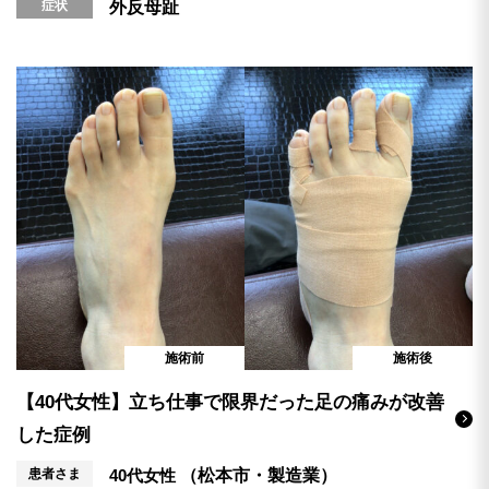
症状
外反母趾
施術前
施術後
【40代女性】立ち仕事で限界だった足の痛みが改善
した症例
患者さま
40代女性
（松本市・製造業）