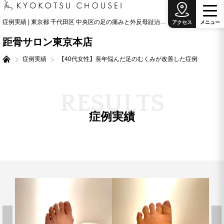
症例実績 | 東京都 千代田区 中央区の足の痛みと外反母趾治療の専門院
アクセス
メ
ニ
ュ
ー
距骨サロン東京本店
症例実績
【40代女性】長年悩んだ足のむくみが改善した症例
R
E
S
U
L
T
S
症例実績