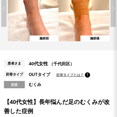
施術前
施術後
40代女性
患者さま
（千代田区）
距骨タイプ
OUTタイプ
距骨タイプとは？
むくみ
症状
【40代女性】長年悩んだ足のむくみが改
善した症例