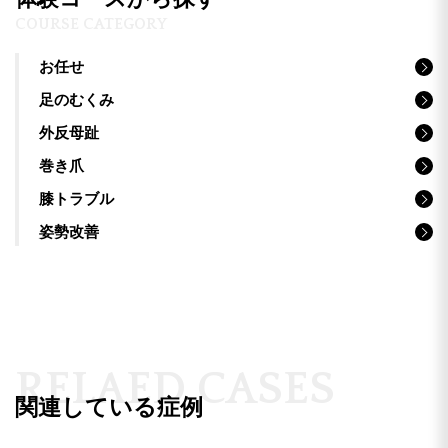
COURSE CATEGORY
お任せ
足のむくみ
外反母趾
巻き爪
膝トラブル
姿勢改善
R
E
L
A
E
D
C
A
S
E
S
関連している症例