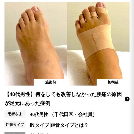
施術前
施術後
【40代男性】何をしても改善しなかった腰痛の原因
が足元にあった症例
患者さま
40代男性
（千代田区・会社員）
距骨タイプ
INタイプ
距骨タイプとは？