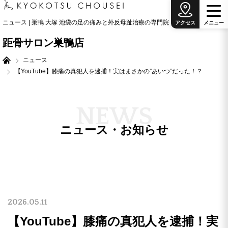
ニュース | 巣鴨 大塚 池袋の足の痛みと外反母趾治療の専門院
アクセス
メ
ニ
ュ
ー
距骨サロン巣鴨店
ニュース
【YouTube】膝痛の真犯人を逮捕！実はまさかの”あいつ”だった！？
N
E
W
S
ニュース・お知らせ
2026.05.11
【YouTube】膝痛の真犯人を逮捕！実