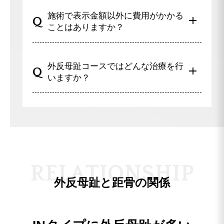
可能です。
りますので、認定院の先生へご相談ください。
施術で表示金額以外に費用がかかる
お子様からご年配の方まで、治療実績がござい
ことはありますか？
ます。
お気軽にご連絡ください。
一切ございませんのご安心ください。
外反母趾コースではどんな治療を行
いますか？
独自の手技を用いて、固まってしまった足を丁
寧にほぐし、足指が正しく機能するよう調整し
ます。
そして、施術によって改善した足の状態が元に
戻らないように、テーピングを施すことでその
R
E
L
A
T
I
O
N
S
H
I
P
良好な状態を保ち、体がこの状態を記憶するよ
外反母趾と距骨の関係
うにします。