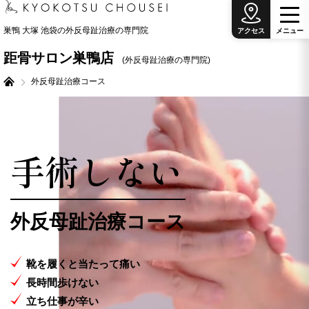
巣鴨 大塚 池袋の外反母趾治療の専門院
アクセス
メ
ニ
ュ
ー
距骨サロン巣鴨店
(外反母趾治療の専門院)
外反母趾治療コース
手術しない
外反母趾治療コース
2026.07.17
靴を履くと当たって痛い
【キョコまちVol.6】国宝級！輝くドラゴン櫻と
癒しのマドンナ 距骨サロン松本店
長時間歩けない
立ち仕事が辛い