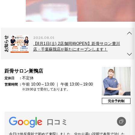
2026.07.21
【新発表】距骨が進化！歩き方が見える「TBTI
歩行診断」を公開。
お知らせ
2026.08.01
【8月1日(土) 2店舗同時OPEN】距骨サロン豊川
店・千葉蘇我店が新たにオープンします！
2026.07.17
距骨サロン巣鴨店
【キョコまちVol.6】国宝級！輝くドラゴン櫻と
不定休
定休日
癒しのマドンナ 距骨サロン松本店
午前 10:00～13:00 ｜ 午後 13:00～19:00
営業時間
※19:00まで受付しております。
2026.07.21
完全予約制
【新発表】距骨が進化！歩き方が見える「TBTI
歩行診断」を公開。
口コミ
今日は外反母趾で初めて来院しました。分かり易い説明で本気で治した