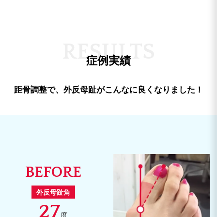
距骨調整を知る
R
E
S
U
L
T
S
症例実績
距骨調整で、外反母趾がこんなに良くなりました！
BEFORE
外反母趾角
27
度