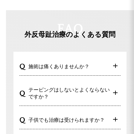
F
A
Q
外反母趾治療の
よくある質問
外反母趾だが痛みが無いから放置してい
る方
必ず、二次的障害が発生します！
施術は痛くありませんか？
外反母趾だが痛みはないという方もかなりいます
距骨調整は強く押したり無理に矯正したりする
が、その方たちの多くに右記のような不調を持って
テーピングはしないとよくならない
施術ではありません。痛みの少ない優しい施術
いる人が多くいます。
ですか？
ですので、お子様から高齢の方まで受けていた
外反母趾は親指が曲がることが最終結末ではなく、
だけます。
そこから2次的障害が発生することが問題なので
基本的にはテーピングをおすすめしておりま
子供でも治療は受けられますか？
す。「痛みが無いからまだ大丈夫」は危険信号！早
す。
めの受診をお薦めします。
テーピングの効果に近いグッズも取り揃えてあ