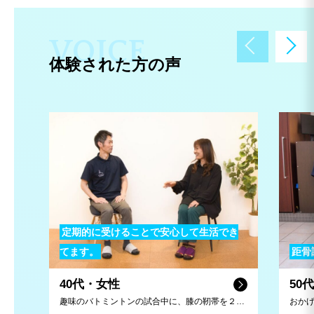
V
O
I
C
E
体験された方の声
定期的に受けることで安心して生活でき
てます。
距骨
40代・女性
50
趣味のバトミントンの試合中に、膝の靭帯を２本損傷してしまい、即病院送りに。リハビリにも取り組んでいましたが、怪我前の状態には戻らず、「このまま治らないのかな・・・。」と不安を抱えていました。そんな時距骨サロンを見つけ、足の専門的な話や治療プランを提案していただき、継続的に利用することで改善が見られるようになりました。 今では定期メンテナンスをしてもらい、趣味のバドミントンを続けることができています！先生今後もよろしくお願いしています。