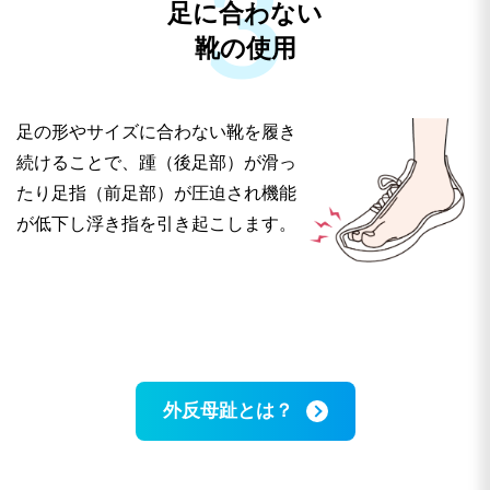
足に合わない
時は、炎症を起こしており、変形が進行するサイン
靴の使用
です。放置していると、写真のように親指の付け根
が変形し、正しいカタチへの改善が難しくなる場合
もあります。早めの治療で痛みもカタチも早期改善
足の形やサイズに合わない靴を履き
につながります。
続けることで、踵（後足部）が滑っ
たり足指（前足部）が圧迫され機能
が低下し浮き指を引き起こします。
外反母趾とは？