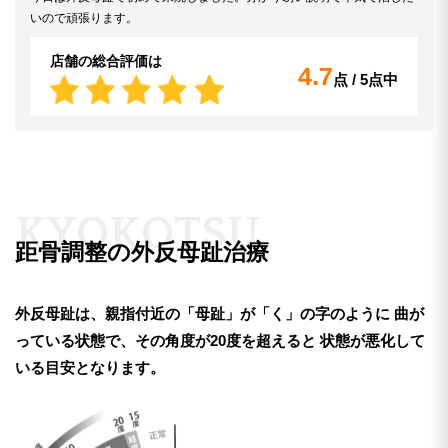
いので頑張ります。
店舗の総合評価は
4.7
点 / 5点中
K
Y
O
K
O
T
S
U
距骨調整の外反母趾治療
外反母趾は、親指付近の「母趾」が「く」の字のように
曲が
っている状態で、その角度が20度を超えると
状態が悪化して
いる目安となります。