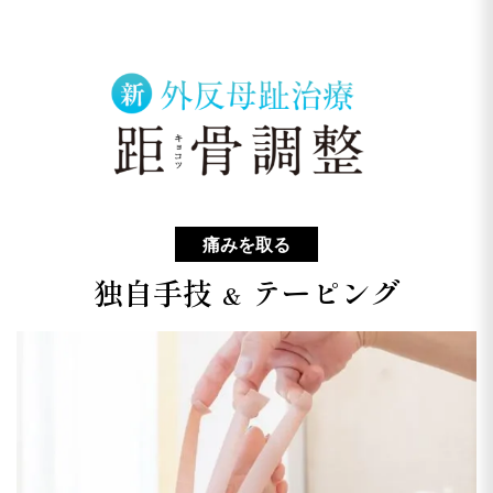
痛みを取る
独自手技
テーピング
＆