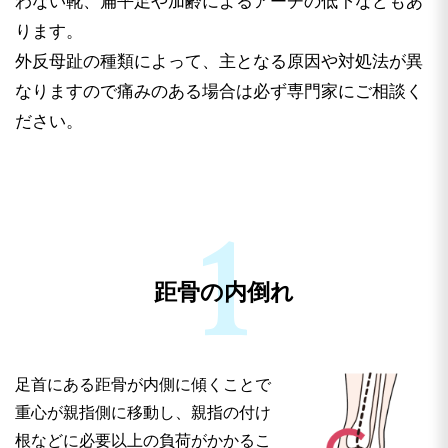
わない靴、扁平足や加齢によるアーチの低下などもあ
ールなどのきつい靴を履き続け、 足先を圧迫する
ります。
ことが原因で起こります。
歩き方や靴を変えずに市販のフットケア用品だけで
外反母趾の種類によって、主となる原因や対処法が異
「痛み」をごまかすだけでは、 外反母趾は進行
なりますので痛みのある場合は必ず専門家にご相談く
し、年をとってから変形がひどくなるケースもある
ださい。
ので軽視は禁物です。
距骨の内倒れ
足首にある距骨が内側に傾くことで
重心が親指側に移動し、親指の付け
根などに必要以上の負荷がかかるこ