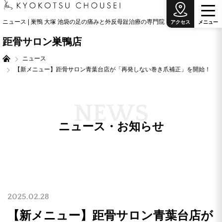
ニュース | 巣鴨 大塚 池袋の足の痛みと外反母趾治療の専門院
アクセス
メ
ニ
ュ
ー
距骨サロン巣鴨店
ニュース
【新メニュー】距骨サロン青葉台店が「再発しない巻き爪補正」を開始！
N
E
W
S
ニュース・お知らせ
2025.02.28
【新メニュー】距骨サロン青葉台店が