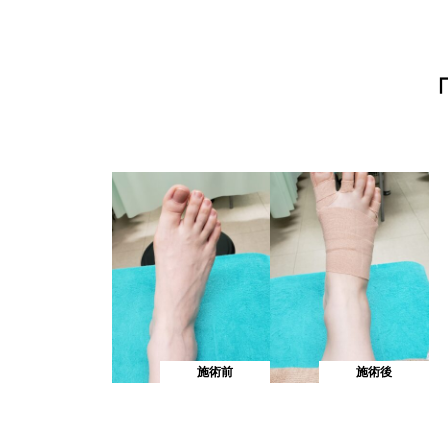
むくみ改善
すっきり爽快！フットケ
施術前
施術後