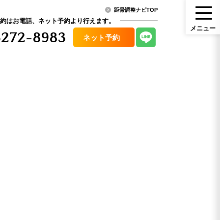
距骨調整ナビTOP
約はお電話、ネット予約より行えます。
メ
ニ
ュ
ー
272-8983
ネット予約
メニュー
ニュース・コラム
（料金）
アクセス
その他症状
口コミ