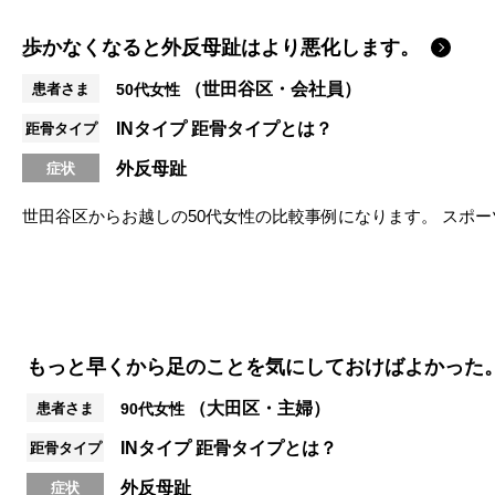
歩かなくなると外反母趾はより悪化します。
（世田谷区・会社員）
患者さま
50代女性
INタイプ
距骨タイプとは？
距骨タイプ
外反母趾
症状
世田谷区からお越しの50代女性の比較事例になります。 スポ
が、1カ月の休暇後仕事に復帰、外...
もっと早くから足のことを気にしておけばよかった
（大田区・主婦）
患者さま
90代女性
INタイプ
距骨タイプとは？
距骨タイプ
外反母趾
症状