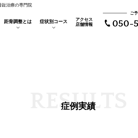
反母趾治療の専門院
ご予
アクセス
距骨調整とは
症状別コース
050-5
店舗情報
靴を履くと当たって痛い
距骨とは
親指の付け根が痛い
外反母趾とは
で根本治療
長時間歩けない
体験者の声
R
E
S
U
L
T
S
距骨タイプ
症例実績
歩くと爪が痛い
症例実績
爪が変形している
爪が変色している