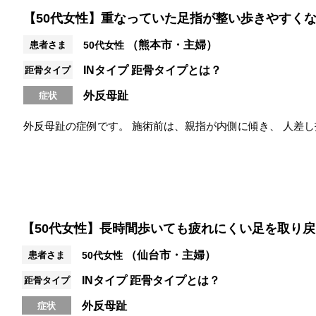
【50代女性】重なっていた足指が整い歩きやすく
（熊本市・主婦）
患者さま
50代女性
INタイプ
距骨タイプとは？
距骨タイプ
外反母趾
症状
外反母趾の症例です。 施術前は、親指が内側に傾き、 人差
指がしっかり使えず、 踏ん...
【50代女性】長時間歩いても疲れにくい足を取り
（仙台市・主婦）
患者さま
50代女性
INタイプ
距骨タイプとは？
距骨タイプ
外反母趾
症状