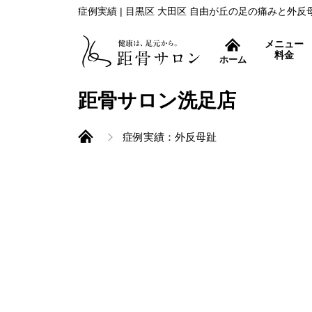
症例実績 | 目黒区 大田区 自由が丘の足の痛みと外
メニュー
料金
ホーム
症状別コース
距骨サロン洗足店
症例実績：外反母趾
外反母趾治療
距骨調整とは
痛み取りから再発防止ま
巻き爪治療
特許取得の巻き爪補正