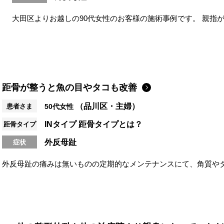
大田区よりお越しの90代女性のお客様の施術事例です。 親指
りません。 ただ親指が地面につ...
距骨が整うと魚の目やタコも改善
（品川区・主婦）
患者さま
50代女性
INタイプ
距骨タイプとは？
距骨タイプ
外反母趾
症状
外反母趾の痛みは無いものの定期的なメンテナンスにて、角質や
骨が整うと足裏の負担がなくなり、魚の目や...