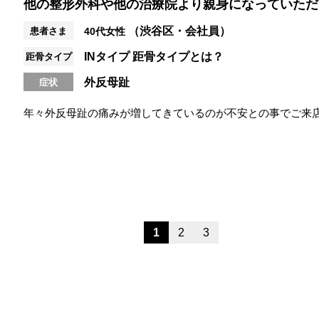
他の整形外科や他の治療院より親身になっていただ
（渋谷区・会社員）
患者さま
40代女性
INタイプ
距骨タイプとは？
距骨タイプ
外反母趾
症状
年々外反母趾の痛みが増してきているのが不安との事でご来店。
仕事していたこと ◯足趾が...
1
2
3