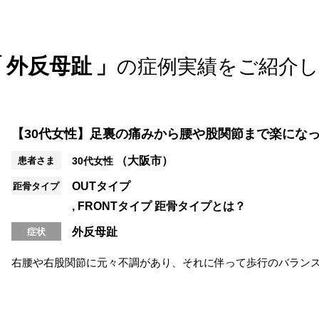
立ち仕事で足がだるい
夜になるとむくみが辛い
外反母趾
の症例実績をご紹介
ア
靴下の後が残る
【30代女性】足裏の痛みから腰や股関節まで楽にな
（大阪市）
患者さま
30代女性
OUTタイプ
距骨タイプ
FRONTタイプ
距骨タイプとは？
外反母趾
症状
右腰や右股関節に元々不調があり、それに伴って歩行のバラン
院のきっかけでした。 施術では、手...