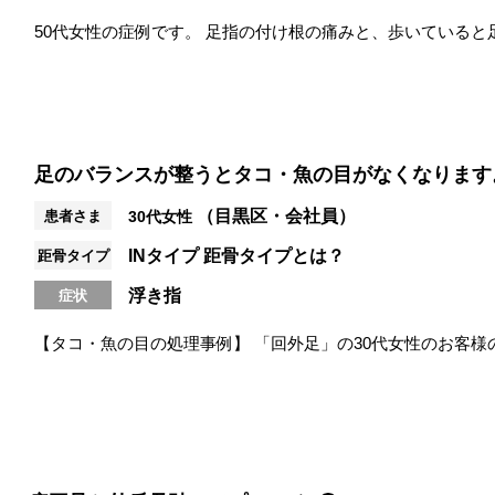
50代女性の症例です。 足指の付け根の痛みと、歩いていると
価では、足指の動きが全体的...
足のバランスが整うとタコ・魚の目がなくなります
（目黒区・会社員）
患者さま
30代女性
INタイプ
距骨タイプとは？
距骨タイプ
浮き指
症状
【タコ・魚の目の処理事例】 「回外足」の30代女性のお客様
かかる為、小指側にタコや魚...