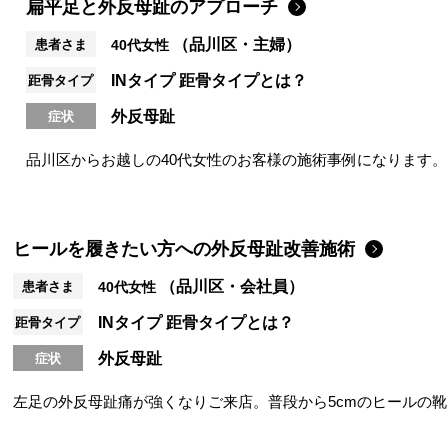
扁平足と外反母趾のアプローチ
（品川区・主婦）
患者さま
40代女性
INタイプ
距骨タイプとは？
距骨タイプ
外反母趾
症状
品川区からお越しの40代女性のお客様の施術事例になります。
趾の筋力低下による「浮き指」...
ヒールを履きたい方への外反母趾改善施術
（品川区・会社員）
患者さま
40代女性
INタイプ
距骨タイプとは？
距骨タイプ
外反母趾
症状
左足の外反母趾痛が強くなりご来店。普段から5cmのヒールの
痛みなく履きたい」との目標を共有し...