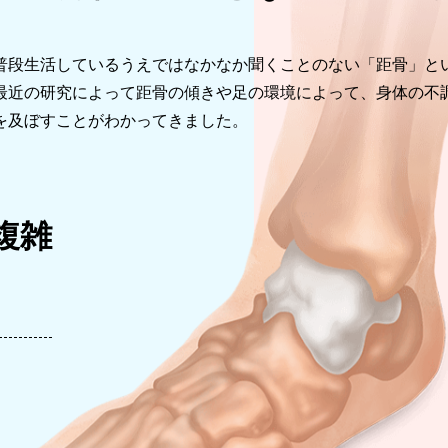
立ち仕事で足がだるい
普段生活しているうえではなかなか聞くことのない「距骨」と
夜になるとむくみが辛い
最近の研究によって距骨の傾きや足の環境によって、身体の不
ア
靴下の後が残る
を及ぼすことがわかってきました。
複雑