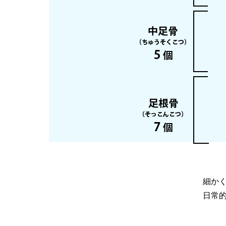
細か
日常