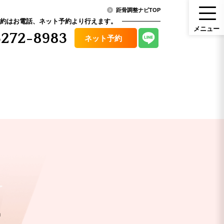
距骨調整ナビTOP
約はお電話、ネット予約より行えます。
メ
ニ
ュ
ー
272-8983
ネット予約
メニュー
ニュース・コラム
（料金）
アクセス
その他症状
U
口コミ
骨