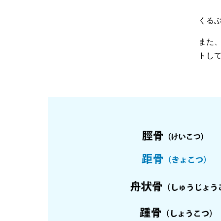
くる
また
トし