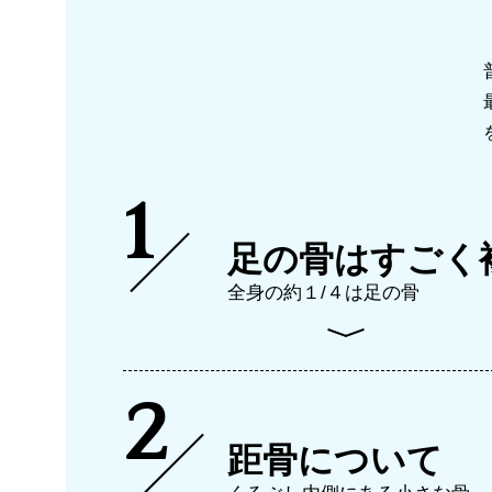
むくみ改善
すっきり爽快！フットケ
1
足の骨はすごく
全身の約１/４は足の骨
2
距骨について