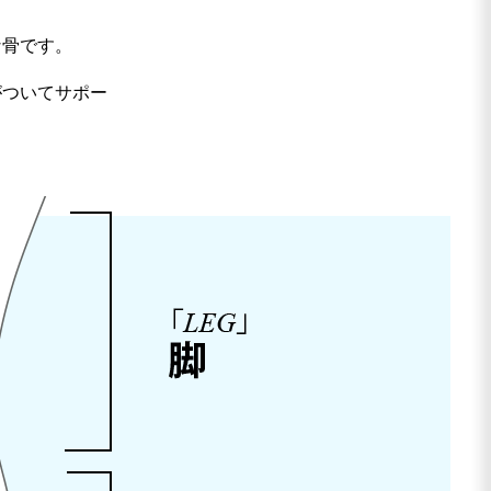
な骨です。
がついてサポー
。