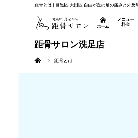
距骨とは | 目黒区 大田区 自由が丘の足の痛みと外
メニュー
料金
ホーム
症状別コース
距骨サロン洗足店
距骨とは
外反母趾治療
距骨調整とは
痛み取りから再発防止ま
巻き爪治療
特許取得の巻き爪補正