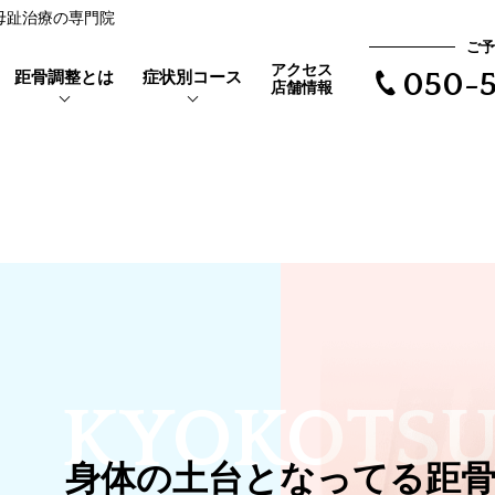
反母趾治療の専門院
ご予
アクセス
距骨調整とは
症状別コース
050-5
店舗情報
靴を履くと当たって痛い
距骨とは
親指の付け根が痛い
外反母趾とは
で根本治療
長時間歩けない
体験者の声
距骨タイプ
歩くと爪が痛い
症例実績
KYOKOTS
爪が変形している
爪が変色している
身体の土台となってる距