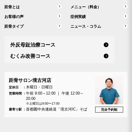
距骨とは
メニュー（料金）
お客様の声
症例実績
距骨タイプ
ニュース・コラム
外反母趾治療コース
むくみ改善コース
距骨サロン境古河店
木曜日・日曜日
定休日
午前 9:00～12:00 ｜ 午後 12:00～
営業時間
20:00
※土曜日は9:00〜17:00
首都圏中央連絡道「境古河IC」そば
最寄り駅
完全予約制