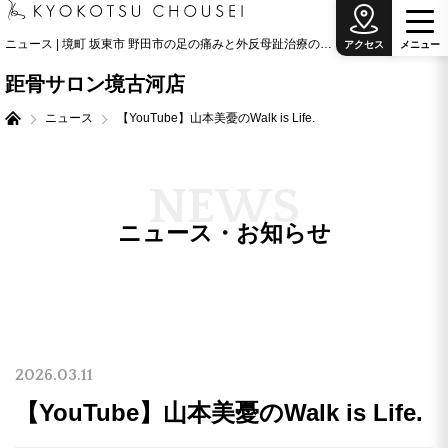
ニュース | 境町 坂東市 野田市の足の痛みと外反母趾治療の専門院
アクセス
メ
ニ
ュ
ー
距骨サロン境古河店
ニュース
【YouTube】山本美憂のWalk is Life.
N
E
W
S
ニュース・お知らせ
2026.03.11
【YouTube】山本美憂のWalk is Life.