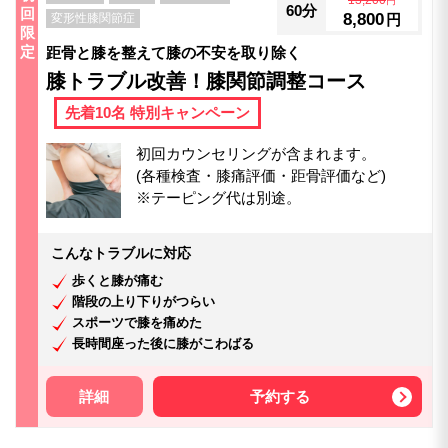
13,200
円
60分
回
8,800
変形性膝関節症
円
限
定
距骨と膝を整えて膝の不安を取り除く
膝トラブル改善！膝関節調整コース
先着10名 特別キャンペーン
初回カウンセリングが含まれます。
(各種検査・膝痛評価・距骨評価など)
※テーピング代は別途。
こんなトラブルに対応
歩くと膝が痛む
階段の上り下りがつらい
スポーツで膝を痛めた
長時間座った後に膝がこわばる
詳細
予約する