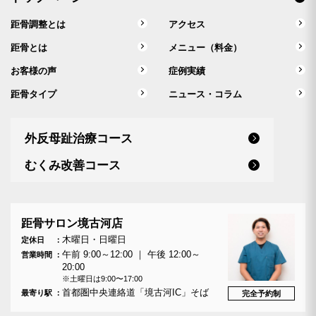
距骨調整とは
アクセス
距骨とは
メニュー（料金）
お客様の声
症例実績
距骨タイプ
ニュース・コラム
外反母趾治療コース
むくみ改善コース
距骨サロン境古河店
木曜日・日曜日
定休日
午前 9:00～12:00 ｜ 午後 12:00～
営業時間
20:00
※土曜日は9:00〜17:00
首都圏中央連絡道「境古河IC」そば
最寄り駅
完全予約制