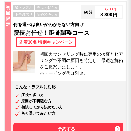
初
足トラブル
冷え・むくみ
13,200
円
60分
回
8,800
下半身太り
姿勢のゆがみ
円
限
定
何を選べば良いかわからない方向け
院長お任せ！距骨調整コース
先着10名 特別キャンペーン
初回カウンセリング時に専用の検査とヒア
リングで不調の原因を特定し、最適な施術
をご提案いたします。
※テーピング代は別途。
こんなトラブルに対応
症状の多い方
原因が不明確な方
相談してから決めたい方
色々受けてみたい方
予約する