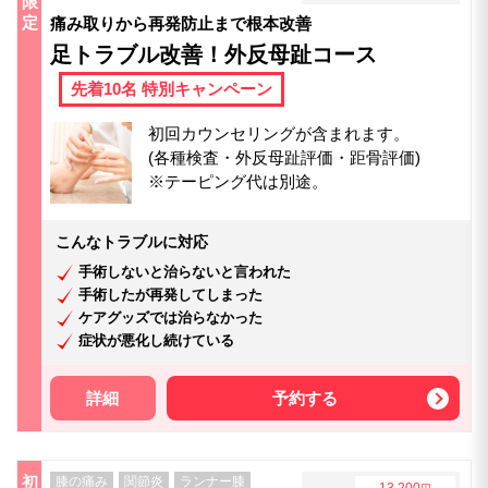
限
定
痛み取りから再発防止まで根本改善
足トラブル改善！外反母趾コース
先着10名 特別キャンペーン
初回カウンセリングが含まれます。
(各種検査・外反母趾評価・距骨評価)
※テーピング代は別途。
こんなトラブルに対応
手術しないと治らないと言われた
手術したが再発してしまった
ケアグッズでは治らなかった
症状が悪化し続けている
詳細
予約する
初
膝の痛み
関節炎
ランナー膝