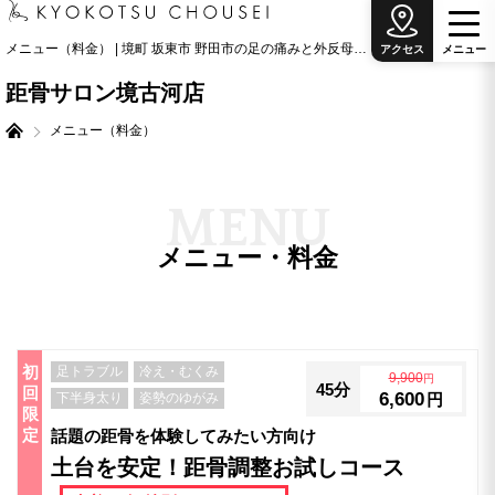
メニュー（料金） | 境町 坂東市 野田市の足の痛みと外反母趾治療の専門院
アクセス
メ
ニ
ュ
ー
距骨サロン境古河店
メニュー（料金）
M
E
N
U
メニュー・料金
初
足トラブル
冷え・むくみ
9,900
円
45分
回
6,600
下半身太り
姿勢のゆがみ
円
限
定
話題の距骨を体験してみたい方向け
土台を安定！距骨調整お試しコース