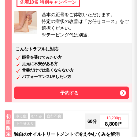
先着10名 特別キャンペーン
基本の距骨をご体験いただけます。
特定の症状の改善は「お任せコース」をご
選択ください。
※テーピング代は別途。
こんなトラブルに対応
距骨を受けてみたい方
足元に不安がある方
骨盤だけでは良くならない方
パフォーマンスUPしたい方
予約する
初
冷え症
むくみ
血行不良
13,200
円
60分
回
8,800
下半身太り
円
限
定
独自のオイルトリートメントで冷えやむくみを解消