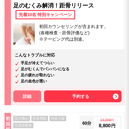
足のむくみ解消！距骨リリース
先着10名 特別キャンペーン
初回カウンセリングが含まれます。
(各種検査・距骨評価など)
※テーピング代は別途。
こんなトラブルに対応
手足が冷えてつらい
足がむくんでパンパンになる
足の疲れが取れない
足の血色が悪い
詳細
予約する
初
足の痛み
外反母趾
内反小趾
13,200
円
60分
回
8,800
足底筋膜炎
円