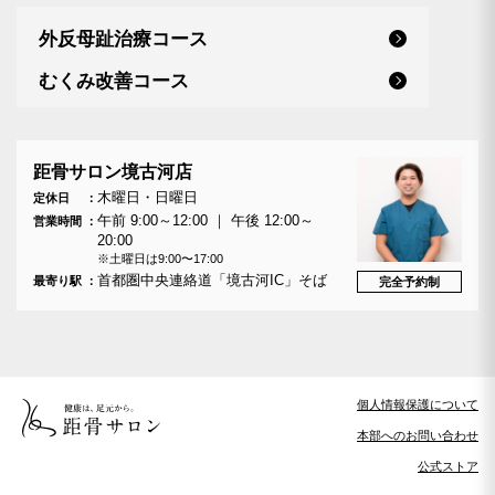
外反母趾治療コース
むくみ改善コース
距骨サロン境古河店
木曜日・日曜日
定休日
午前 9:00～12:00 ｜ 午後 12:00～
営業時間
20:00
※土曜日は9:00〜17:00
首都圏中央連絡道「境古河IC」そば
最寄り駅
完全予約制
個人情報保護について
本部へのお問い合わせ
公式ストア