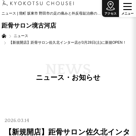
ニュース | 境町 坂東市 野田市の足の痛みと外反母趾治療の専門院
アクセス
メ
ニ
ュ
ー
距骨サロン境古河店
ニュース
【新規開店】距骨サロン佐久北インター店が3月28日(土)に新規OPEN！
N
E
W
S
ニュース・お知らせ
2026.03.14
【新規開店】距骨サロン佐久北インタ