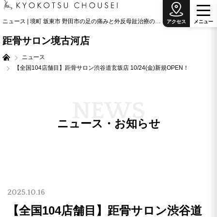
ニュース | 境町 坂東市 野田市の足の痛みと外反母趾治療の専門院
アクセス
メ
ニ
ュ
ー
距骨サロン境古河店
ニュース
【全国104店舗目】距骨サロン渋谷道玄坂店 10/24(金)新規OPEN！
N
E
W
S
ニュース・お知らせ
2025.10.16
【全国104店舗目】距骨サロン渋谷道