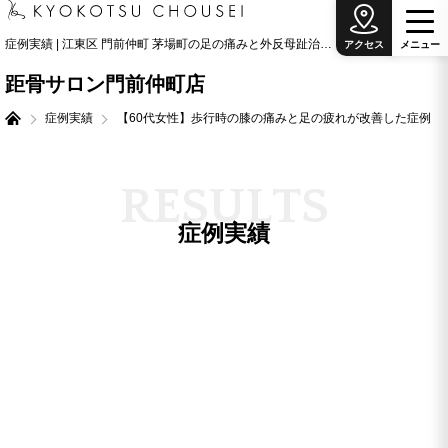
症例実績 | 江東区 門前仲町 茅場町の足の痛みと外反母趾治療の専門院
アクセス
メ
ニ
ュ
ー
距骨サロン門前仲町店
症例実績
【60代女性】歩行時の膝の痛みと足の疲れが改善した症例
R
E
S
U
L
T
S
症例実績