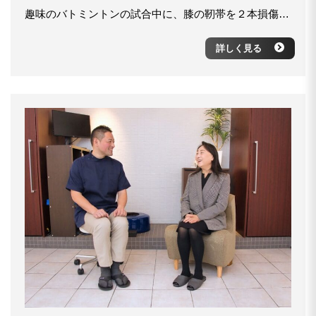
趣味のバトミントンの試合中に、膝の靭帯を２本損傷してしまい、即病院送りに。リハビリにも取り組んでいましたが、怪我前の状態には戻らず、「このまま治らないのかな・・・。」と不安を抱えていました。そんな時距骨サロンを見つけ、足の専門的な話や治療プランを提案していただき、継続的に利用することで改善が見られるようになりました。 今では定期メンテナンスをしてもらい、趣味のバドミントンを続けることができています！先生今後もよろしくお願いしています。
詳しく見る