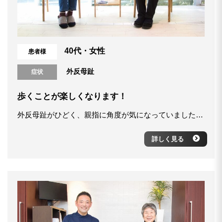
40代・女性
患者様
外反母趾
症状
歩くことが楽しくなります！
外反母趾がひどく、親指に角度が気になっていました。靴に足が合わず、骨の当たる部分が痛くなり、かばって歩くと小指に魚の目ができてしまうという慢性的な悩みがありました。 また、母も外反母趾がひどく、「自分も同じようになっていくのではないか」と危機感を感じていました。日々の痛みや辛さに加え、改善したい気持ちもあり、何か解決策はないかと調べたのがきっかけです。 自分ももっと早く知ってれば良かったなと思ったから、同じような足のトラブルを抱えてる人がいたら、まずは一度行ってみることをオススメします。 今まで体験したことのない、新しいアプローチですよ。
詳しく見る