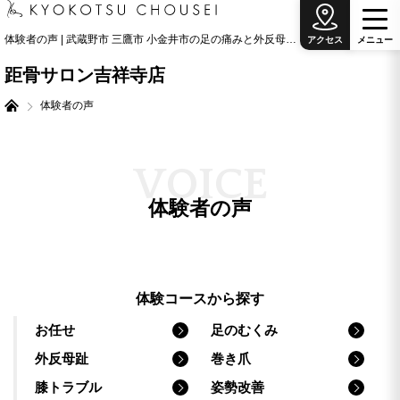
体験者の声 | 武蔵野市 三鷹市 小金井市の足の痛みと外反母趾治療の専門院
アクセス
メ
ニ
ュ
ー
距骨サロン吉祥寺店
体験者の声
V
O
I
C
E
体験者の声
体験コースから探す
お任せ
足のむくみ
外反母趾
巻き爪
膝トラブル
姿勢改善