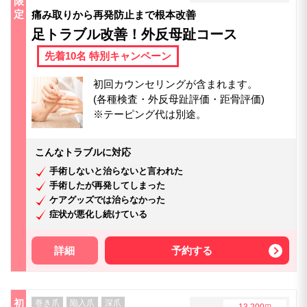
限
定
痛み取りから再発防止まで根本改善
足トラブル改善！外反母趾コース
先着10名 特別キャンペーン
初回カウンセリングが含まれます。
(各種検査・外反母趾評価・距骨評価)
※テーピング代は別途。
こんなトラブルに対応
手術しないと治らないと言われた
手術したが再発してしまった
ケアグッズでは治らなかった
症状が悪化し続けている
詳細
予約する
初
巻き爪
陥入爪
深爪