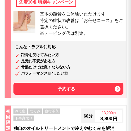
先着10名 特別キャンペーン
基本の距骨をご体験いただけます。
特定の症状の改善は「お任せコース」をご
選択ください。
※テーピング代は別途。
こんなトラブルに対応
距骨を受けてみたい方
足元に不安がある方
骨盤だけでは良くならない方
パフォーマンスUPしたい方
予約する
初
冷え症
むくみ
血行不良
13,200
円
60分
回
8,800
下半身太り
円
限
定
独自のオイルトリートメントで冷えやむくみを解消