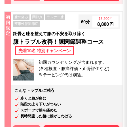
初
膝の痛み
関節炎
ランナー膝
13,200
円
60分
回
8,800
変形性膝関節症
円
限
定
距骨と膝を整えて膝の不安を取り除く
膝トラブル改善！膝関節調整コース
先着10名 特別キャンペーン
初回カウンセリングが含まれます。
(各種検査・膝痛評価・距骨評価など)
※テーピング代は別途。
こんなトラブルに対応
歩くと膝が痛む
階段の上り下りがつらい
スポーツで膝を痛めた
長時間座った後に膝がこわばる