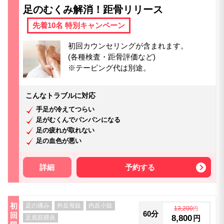
足のむくみ解消！距骨リリース
先着10名 特別キャンペーン
初回カウンセリングが含まれます。
(各種検査・距骨評価など)
※テーピング代は別途。
こんなトラブルに対応
手足が冷えてつらい
足がむくんでパンパンになる
足の疲れが取れない
足の血色が悪い
詳細
予約する
初
足の痛み
外反母趾
内反小趾
13,200
円
60分
回
8,800
足底筋膜炎
円