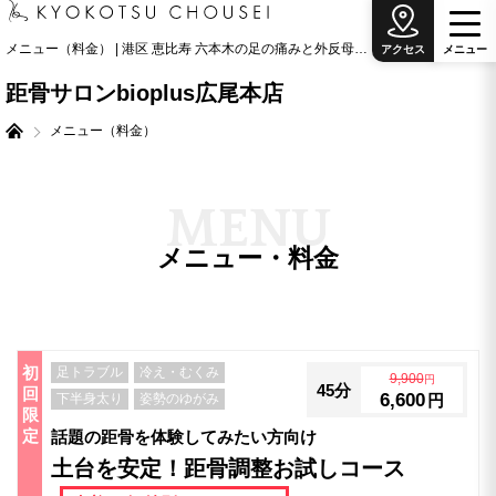
メニュー（料金） | 港区 恵比寿 六本木の足の痛みと外反母趾治療の専門院
アクセス
メ
ニ
ュ
ー
距骨サロンbioplus広尾本店
メニュー（料金）
M
E
N
U
メニュー・料金
初
足トラブル
冷え・むくみ
9,900
円
45分
回
6,600
下半身太り
姿勢のゆがみ
円
限
定
話題の距骨を体験してみたい方向け
土台を安定！距骨調整お試しコース