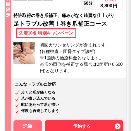
13,200
円
60分
回
8,800
円
限
定
特許取得の巻き爪補正、痛みがなく綺麗な仕上がり
足トラブル改善！巻き爪補正コース
先着10名 特別キャンペーン
初回カウンセリングが含まれます。
(各種検査・距骨タイプ診断)
※1箇所の治療料金となります。
※爪の両側を補正する場合は2箇所(+6,600
円)となります。
こんなトラブルに対応
歩くと爪が痛くなる
爪が食い込んでいる
靴にあたって爪が痛い
何度も再発してしまう
詳細
予約する