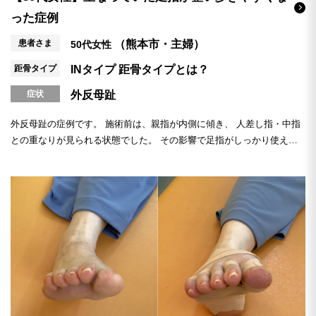
った症例
患者さま
（熊本市・主婦）
50代女性
距骨タイプ
INタイプ
距骨タイプとは？
症状
外反母趾
外反母趾の症例です。 施術前は、親指が内側に傾き、 人差し指・中指
との重なりが見られる状態でした。 その影響で足指がしっかり使え
ず、 踏ん...