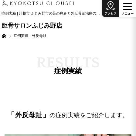
症例実績 | 川越市 ふじみ野市の足の痛みと外反母趾治療の専門院
アクセス
メ
ニ
ュ
ー
距骨サロンふじみ野店
症例実績：外反母趾
R
E
S
U
L
T
S
症例実績
外反母趾
の症例実績をご紹介します。