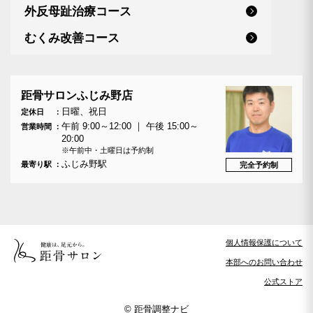
外反母趾治療コース
むくみ改善コース
距骨サロンふじみ野店
日曜、祝日
定休日
午前 9:00～12:00 ｜ 午後 15:00～
営業時間
20:00
※午前中・土曜日は予約制
ふじみ野駅
最寄り駅
完全予約制
個人情報保護について
本部へのお問い合わせ
公式ストア
© 距骨調整ナビ