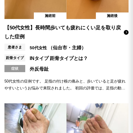
施術前
施術後
【50代女性】長時間歩いても疲れにくい足を取り戻
した症例
患者さま
（仙台市・主婦）
50代女性
距骨タイプ
INタイプ
距骨タイプとは？
症状
外反母趾
50代女性の症例です。 足指の付け根の痛みと、歩いていると足が疲れ
やすいというお悩みで来院されました。 初回の評価では、足指の動き
が全体的...