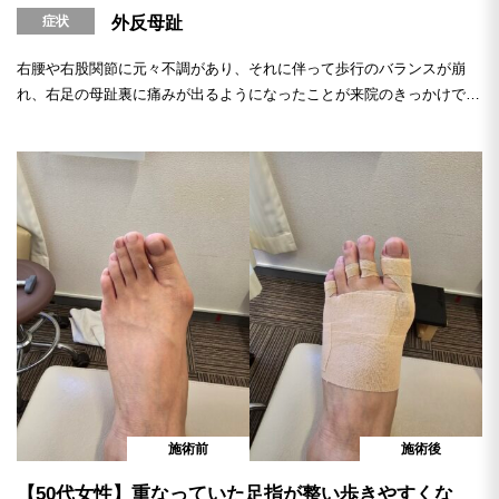
症状
外反母趾
右腰や右股関節に元々不調があり、それに伴って歩行のバランスが崩
れ、右足の母趾裏に痛みが出るようになったことが来院のきっかけでし
た。 施術では、手...
施術前
施術後
【50代女性】重なっていた足指が整い歩きやすくな