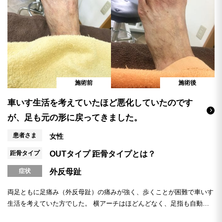
施術前
施術後
車いす生活を考えていたほど悪化していたのです
が、足も元の形に戻ってきました。
患者さま
女性
距骨タイプ
OUTタイプ
距骨タイプとは？
症状
外反母趾
両足ともに足痛み（外反母趾）の痛みが強く、歩くことが困難で車いす
生活を考えていた方でした。 横アーチはほどんどなく、足指も自動
（自分で動かすこと...