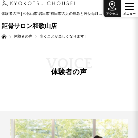
体験者の声 | 和歌山市 岩出市 有田市の足の痛みと外反母趾治療の専門院
アクセス
メ
ニ
ュ
ー
距骨サロン和歌山店
体験者の声
歩くことが楽しくなります！
V
O
I
C
E
体験者の声