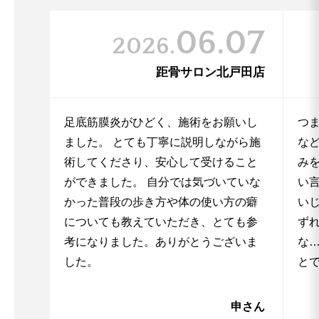
06.07
2026.
距骨サロン北戸田店
足底筋膜炎がひどく、施術をお願いし
つ
ました。 とても丁寧に説明しながら施
な
術してくださり、安心して受けること
み
ができました。 自分では気づいていな
い
かった普段の歩き方や体の使い方の癖
い
についても教えていただき、とても参
ず
考になりました。ありがとうございま
な
した。
と
申
さん