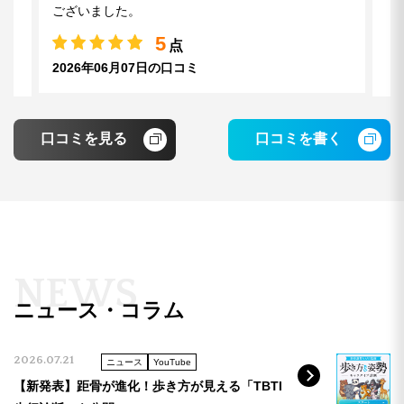
ございました。
5
点
2026年06月07日の口コミ
口コミを見る
口コミを書く
つまずきやすくなって、日頃から歪みなど気になっ
ていたので、施術の申込みをしました。距骨…とは
聞き慣れない言葉でしたが、体を支えてくれるだい
じな場所と気が付きました。ここがずれるとバラン
スも崩れるのだろうな…と施術後の足指の動きが違
ったことで、納得できました。
N
E
W
S
4
点
ニュース・コラム
2026年06月02日の口コミ
2026.07.21
ニュース
YouTube
【新発表】距骨が進化！歩き方が見える「TBTI
足の状態を丁寧に確認していただき、足指や足首の