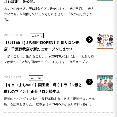
歩行診断」を公開。
動きについて分かりやすく説明していただきまし
あなたの歩き方、実は8タイプに分かれます。 その不調、「歩き
た。リハビリ方法も教えていただいたので、自宅で
方のクセ」が関係しているかもしれません。 「靴の減り方が左
も継続して取り組んでみようと思います。まだ初回
右...
なので効果はこれからですが、時間をかけて改善を
目指していきたいです。
2026.08.01
ニュース
4
点
【8月1日(土) 2店舗同時OPEN】距骨サロン豊川
2026年05月31日の口コミ
店・千葉蘇我店が新たにオープンします！
「歩くことは、生きること。」 2026年8月1日（土）、距骨サロ
ンは新たに2店舗を同時オープンいたします。 今回オープン...
足のアーチが崩れており疲れやすい悩みがありまし
た。妻がこちらを見つけたのですが、正直私はあま
2026.07.17
YouTube
り乗り気せずお邪魔しました。そうしたところ施術
【キョコまちVol.6】国宝級！輝くドラゴン櫻と
も良かったのですが、テーピングがとても良かった
癒しのマドンナ 距骨サロン松本店
です。外すまでの1週間、歩くのがとても楽でした。
距骨のぺぺとヴィン太が、長野県松本市にある「距骨サロン松本
とりわけ靴を脱いで裸足のときが全然違います。ま
店」を訪問しました。 松本店は2026年5月から新体制へ移行し...
だ1回目でこれから通うのですがテーピングなしでも
楽になればと思います。