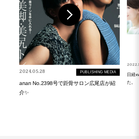
2022.
2024.05.28
PUBLISHING MEDIA
日経x
た。
anan No.2398号で距骨サロン広尾店が紹
介✨