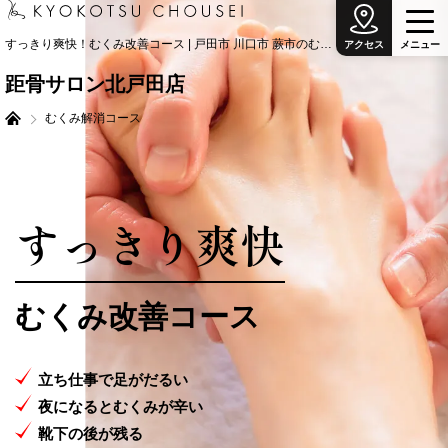
すっきり爽快！むくみ改善コース | 戸田市 川口市 蕨市のむくみ治療の専門院
アクセス
メ
ニ
ュ
ー
距骨サロン北戸田店
むくみ解消コース
すっきり爽快
むくみ改善コース
2026.07.17
立ち仕事で足がだるい
【キョコまちVol.6】国宝級！輝くドラゴン櫻と
癒しのマドンナ 距骨サロン松本店
夜になるとむくみが辛い
靴下の後が残る