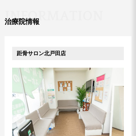
I
N
F
O
R
M
A
T
I
O
N
治療院情報
距骨サロン北戸田店