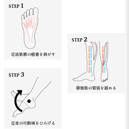
STEP
STEP
足底筋膜の癒着を剥がす
STEP
腓腹筋の緊張を緩める
足首の可動域をひろげる