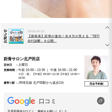
2026.07.21
【新発表】距骨が進化！歩き方が見える「TBTI
歩行診断」を公開。
お知らせ
2026.08.01
【8月1日(土) 2店舗同時OPEN】距骨サロン豊川
店・千葉蘇我店が新たにオープンします！
2026.07.17
距骨サロン北戸田店
【キョコまちVol.6】国宝級！輝くドラゴン櫻と
土曜日
定休日
癒しのマドンナ 距骨サロン松本店
午前 10:00～13:30 ｜ 午後 16:00～21:00
営業時間
※日・祝：【午前】09:00〜12:30【午前】14:00〜
18:00
JR埼京線 北戸田駅から徒歩2分
最寄り駅
2026.07.21
完全予約制
【新発表】距骨が進化！歩き方が見える「TBTI
歩行診断」を公開。
口コミ
足底筋膜炎がひどく、施術をお願いしました。