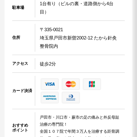
1台有り（ビルの裏・道路側から4台
駐車場
目）
〒335-0021
住所
埼玉県戸田市新曽2002-12 たから針灸
整骨院内
アクセス
徒歩2分
カード決済
戸田市・川口市・蕨市の足の痛みと外反母趾
治療の専門院！
おすすめ
ポイント
全国１０７院で年間３万人を治療する距骨調