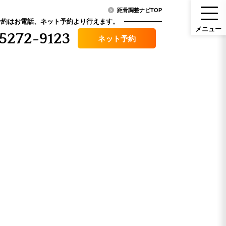
距骨調整ナビTOP
予約はお電話、ネット予約より行えます。
メ
ニ
ュ
ー
5272-9123
ネット予約
メニュー
ニュース・コラム
（料金）
アクセス
その他症状
口コミ