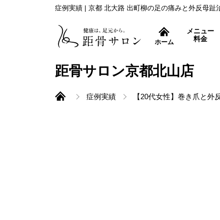
症例実績 | 京都 北大路 出町柳の足の痛みと外反母
メニュー
料金
ホーム
症状別コース
距骨サロン京都北山店
症例実績
【20代女性】巻き爪と外
外反母趾治療
距骨調整とは
痛み取りから再発防止ま
むくみ改善
すっきり爽快！フットケ