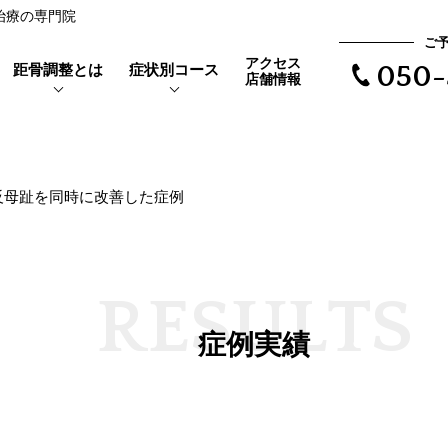
趾治療の専門院
ご
アクセス
距骨調整とは
症状別コース
050-
店舗情報
反母趾を同時に改善した症例
靴を履くと当たって痛い
距骨とは
親指の付け根が痛い
外反母趾とは
で根本治療
長時間歩けない
体験者の声
R
E
S
U
L
T
S
距骨タイプ
症例実績
立ち仕事で足がだるい
症例実績
夜になるとむくみが辛い
ア
靴下の後が残る