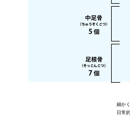
細か
日常