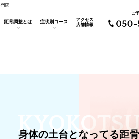
専門院
ご
アクセス
距骨調整とは
症状別コース
050-
店舗情報
靴を履くと当たって痛い
距骨とは
親指の付け根が痛い
外反母趾とは
で根本治療
長時間歩けない
体験者の声
距骨タイプ
立ち仕事で足がだるい
症例実績
KYOKOTS
夜になるとむくみが辛い
ア
靴下の後が残る
身体の土台となってる距