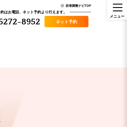
距骨調整ナビTOP
予約はお電話、ネット予約より行えます。
メ
ニ
ュ
ー
5272-8952
ネット予約
メニュー
ニュース・コラム
（料金）
アクセス
その他症状
U
口コミ
骨