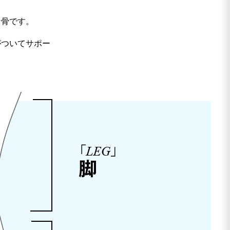
な骨です。
がついてサポー
。