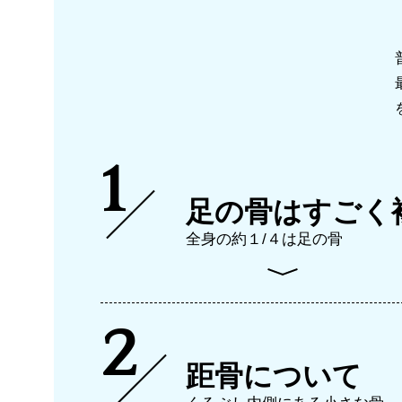
1
足の骨はすごく
全身の約１/４は足の骨
2
距骨について