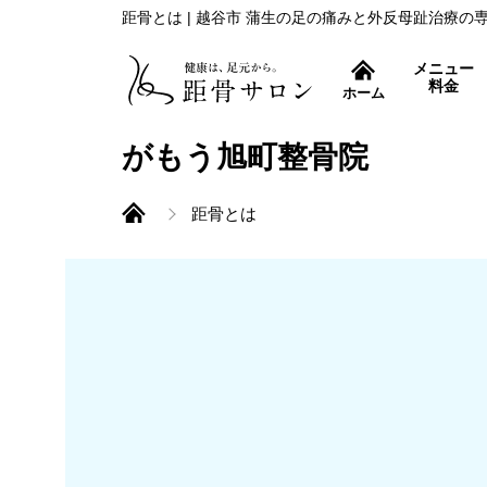
距骨とは | 越谷市 蒲生の足の痛みと外反母趾治療の
メニュー
料金
ホーム
症状別コース
がもう旭町整骨院
距骨とは
外反母趾治療
距骨調整とは
痛み取りから再発防止ま
むくみ改善
すっきり爽快！フットケ