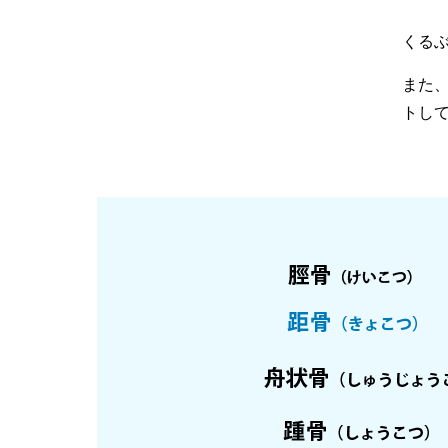
くる
また
トし