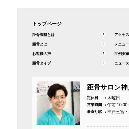
トップページ
距骨調整とは
アクセ
距骨とは
メニュ
お客様の声
症例実
距骨タイプ
ニュー
距骨サロン神
木曜日
定休日
午前 10:00
営業時間
神戸三宮・
最寄り駅