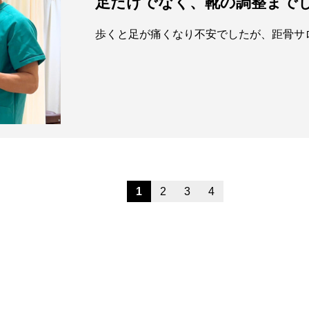
足だけでなく、靴の調整まで
1
2
3
4