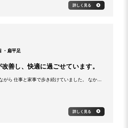
詳しく見る
指
・扁平足
が改善し、快適に過ごせています。
足の痛み、10年以上外反母趾の痛みに悩みながら 仕事と家事で歩き続けていました。 なかなか合う靴が見つからず、仕事中も痛みを感じる毎日。 友人の紹介でこちらを知り、距骨の調整を受けてみることに。 初回から足の軽さを感じ、回数を重ねるたびに痛みがやわらいで 長く歩けるようになりました。 靴の選び方やインソールの相談にも乗って下さり、 今では外出も旅行も楽しめるようになりました。 先生をはじめスタッフの皆さん、いつもありがとうございます。 これからもよろしくお願いします。
詳しく見る