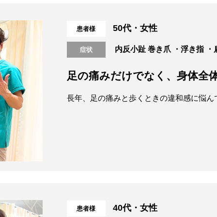
50代・女性
患者様
内反小趾
巻き爪
・浮き指
・
症状
足の痛みだけでなく、身体全
40代・女性
患者様