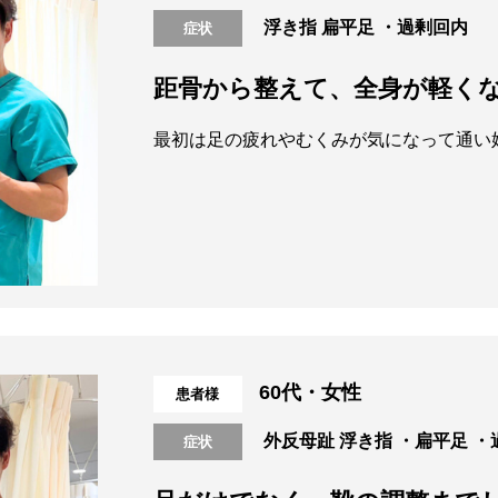
浮き指
扁平足
・過剰回内
症状
距骨から整えて、全身が軽く
60代・女性
患者様
外反母趾
浮き指
・扁平足
・
症状