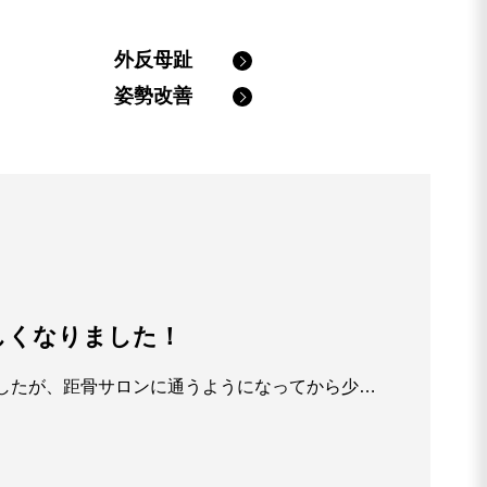
外反母趾
姿勢改善
しくなりました！
足の痛みが続いて外出が億劫になっていましたが、距骨サロンに通うようになってから少しずつ歩くのが楽になりました。 施術のたびに足が軽くなり、今ではお散歩や買い物にも前向きな気持ちで出かけられるようになりました。 先生がいつも優しく声をかけてくださるので安心して通えています。 これからも足を大切にしながら、元気に過ごしていきたいです。