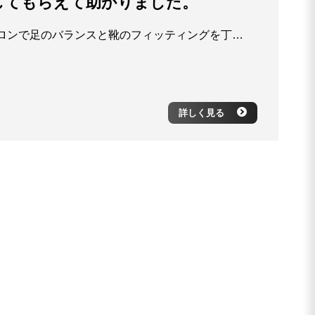
してもらえて助かりました。
歩くと足が痛くなり不安でしたが、距骨サロンで足のバランスと靴のフィッティングを丁寧に見てもらい、驚くほど快適に歩けるようになりました。 特に靴の調整をしてもらったことで、足の疲れ方がまったく違います。 先日、大阪万博の会場を一日中歩き回っても痛みが出ず、本当に感動しました。 先生のアドバイスと調整のおかげで、これからも安心して出かけられそうです。
詳しく見る