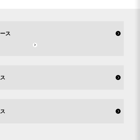
ース
ス
ス