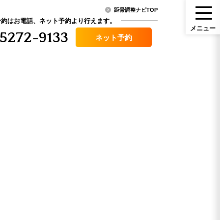
距骨調整ナビTOP
予約はお電話、ネット予約より行えます。
メ
ニ
ュ
ー
5272-9133
ネット予約
メニュー
ニュース・コラム
（料金）
アクセス
その他症状
口コミ