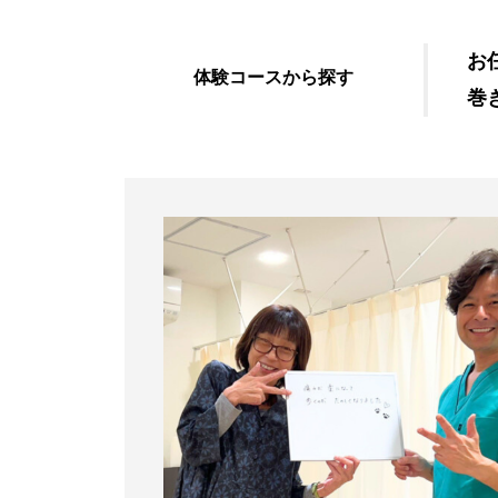
お
むくみ改善
体験コースから探す
巻
すっきり爽快！フットケ