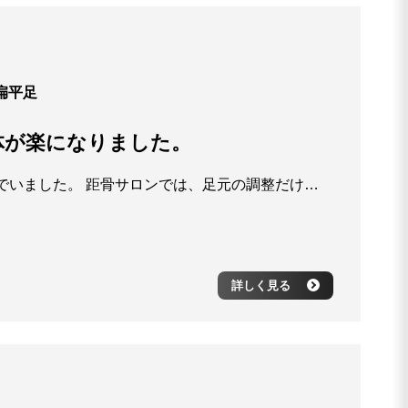
扁平足
体が楽になりました。
長年、足の痛みと歩くときの違和感に悩んでいました。 距骨サロンでは、足元の調整だけでなく全身のバランスを見ながら丁寧に施術してくださり、毎回体が軽くなるのを感じています。 歩き方のクセや靴の選び方まで教えていただき、日常生活での意識も変わりました。 今では友人とのお出かけも苦にならず、笑顔で歩けるようになりました。 本当に感謝しています。
詳しく見る