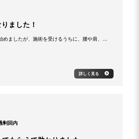
なりました！
最初は足の疲れやむくみが気になって通い始めましたが、施術を受けるうちに、腰や肩、首までスッキリしていくのを実感しました。 足首の歪みが全身のバランスに影響していたことを教えてもらい、体のつながりを意識するようになりました。 今では姿勢も良くなり、長時間立っていても疲れにくくなりました。 距骨から整える大切さを実感しています。これからも全身のメンテナンスをお願いしたいです。
詳しく見る
過剰回内