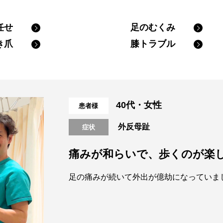
立ち仕事で足がだるい
任せ
足のむくみ
夜になるとむくみが辛い
き爪
膝トラブル
ア
靴下の後が残る
40代・女性
患者様
外反母趾
症状
痛みが和らいで、歩くのが楽