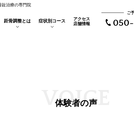
反母趾治療の専門院
ご
アクセス
距骨調整とは
症状別コース
050-
店舗情報
靴を履くと当たって痛い
距骨とは
親指の付け根が痛い
外反母趾とは
で根本治療
長時間歩けない
体験者の声
V
O
I
C
E
距骨タイプ
体験者の声
歩くと爪が痛い
症例実績
爪が変形している
爪が変色している