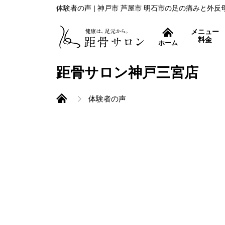
体験者の声 | 神戸市 芦屋市 明石市の足の痛みと外
メニュー
料金
ホーム
症状別コース
距骨サロン神戸三宮店
体験者の声
外反母趾治療
距骨調整とは
痛み取りから再発防止ま
巻き爪治療
特許取得の巻き爪補正