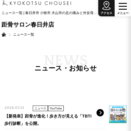
ニュース一覧 | 春日井市 小牧市 犬山市の足の痛みと外反母趾治療の専門院
アクセス
メ
ニ
ュ
ー
距骨サロン春日井店
ニュース一覧
N
E
W
S
ニュース・お知らせ
2026.07.21
ニュース
YouTube
【新発表】距骨が進化！歩き方が見える「TBTI
歩行診断」を公開。