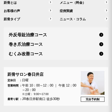
距骨とは
メニュー（料金）
お客様の声
症例実績
距骨タイプ
ニュース・コラム
外反母趾治療コース
巻き爪治療コース
むくみ改善コース
距骨サロン春日井店
日曜
定休日
午前 10：00～12：00 ｜ 午後 12：00
営業時間
～20：00
※土曜： 9:00〜17:00
JR春日井駅南口 徒歩30秒
最寄り駅
完全予約制