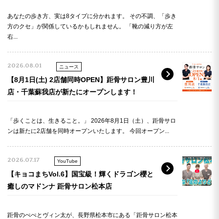
あなたの歩き方、実は8タイプに分かれます。 その不調、「歩き
方のクセ」が関係しているかもしれません。 「靴の減り方が左
右...
2026.08.01
ニュース
【8月1日(土) 2店舗同時OPEN】距骨サロン豊川
店・千葉蘇我店が新たにオープンします！
「歩くことは、生きること。」 2026年8月1日（土）、距骨サロ
ンは新たに2店舗を同時オープンいたします。 今回オープン...
2026.07.17
YouTube
【キョコまちVol.6】国宝級！輝くドラゴン櫻と
癒しのマドンナ 距骨サロン松本店
距骨のぺぺとヴィン太が、長野県松本市にある「距骨サロン松本