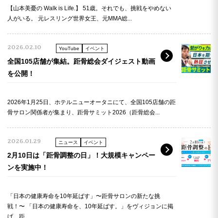
【山本美憂の Walk is Life.】 51歳。それでも、挑戦をやめない
人がいる。 元レスリング世界女王、元MMA総...
2026.02.10
YouTube
イベント
全国105店舗が集結。距骨総会ダイジェスト動画
を公開！
2026年1月25日、ホテルニューオータニにて、全国105店舗の距
骨サロン関係者が集まり、距骨サミット2026（距骨総会...
2026.01.29
ニュース
イベント
2月10日は「距骨調整の日」！大規模キャンペー
ンを実施中！
「日本の健康寿命を10年延ばす」〜距骨サロンの新たな挑
戦！〜 「日本の健康寿命を、10年延ばす。」をヴィジョンに掲
げ、距...