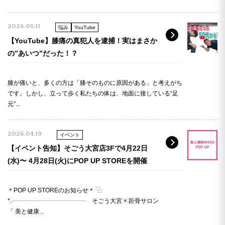
2026.05.11
悩み
YouTube
【YouTube】膝痛の真犯人を逮捕！実はまさか
の”あいつ”だった！？
膝が痛いと、多くの方は「膝そのものに原因がある」と考えがち
です。しかし、立って歩く私たちの体は、地面に接している“足
元”...
2026.04.19
イベント
【イベント告知】そごう大宮店3Fで4月22日
(水)〜 4月28日(火)にPOP UP STOREを開催
＊POP UP STOREのお知らせ＊ ⿻
*.·┈┈┈┈┈┈┈┈┈┈┈┈ そごう大宮 × 距骨サロン
「 美と健康...