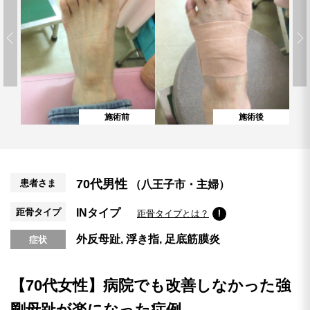
施術前
施術後
70代男性
患者さま
（八王子市・主婦）
距骨タイプ
INタイプ
距骨タイプとは？
外反母趾
浮き指
足底筋膜炎
症状
【70代女性】病院でも改善しなかった強
剛母趾が楽になった症例