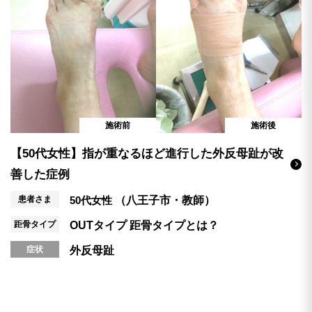
施術前
施術後
【50代女性】指が重なるほど進行した外反母趾が改
善した症例
患者さま
50代女性
（八王子市・教師）
距骨タイプ
OUTタイプ
距骨タイプとは？
症状
外反母趾