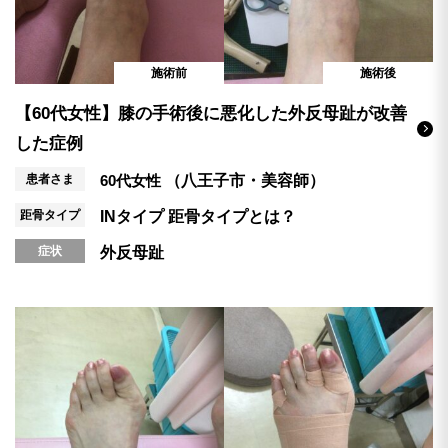
施術前
施術後
【60代女性】膝の手術後に悪化した外反母趾が改善
した症例
患者さま
60代女性
（八王子市・美容師）
距骨タイプ
INタイプ
距骨タイプとは？
症状
外反母趾