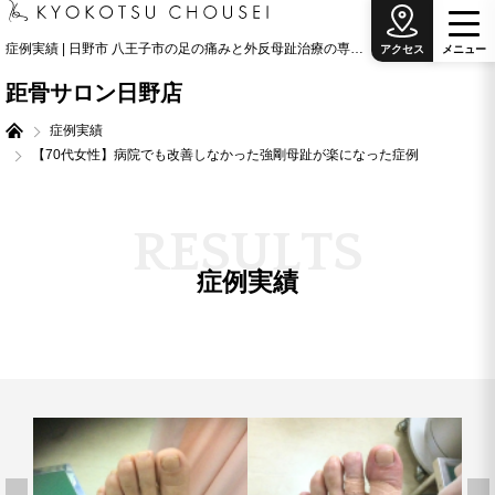
症例実績 | 日野市 八王子市の足の痛みと外反母趾治療の専門院
アクセス
メ
ニ
ュ
ー
距骨サロン日野店
症例実績
【70代女性】病院でも改善しなかった強剛母趾が楽になった症例
R
E
S
U
L
T
S
症例実績