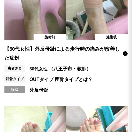
施術前
施術後
【50代女性】外反母趾による歩行時の痛みが改善し
た症例
患者さま
50代女性
（八王子市・教師）
距骨タイプ
OUTタイプ
距骨タイプとは？
症状
外反母趾