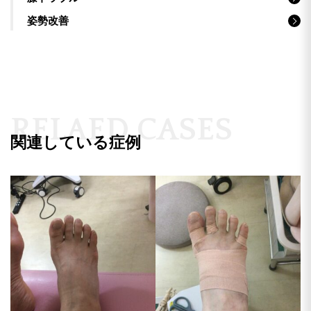
姿勢改善
R
E
L
A
E
D
C
A
S
E
S
関連している症例