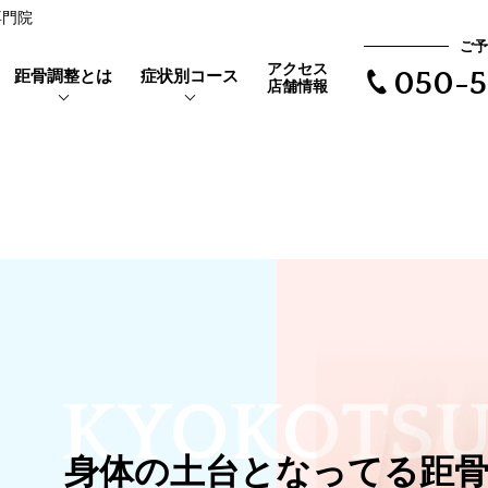
専門院
ご予
アクセス
距骨調整とは
症状別コース
050-5
店舗情報
靴を履くと当たって痛い
距骨とは
親指の付け根が痛い
外反母趾とは
で根本治療
長時間歩けない
体験者の声
距骨タイプ
歩くと爪が痛い
症例実績
KYOKOTS
爪が変形している
爪が変色している
身体の土台となってる距