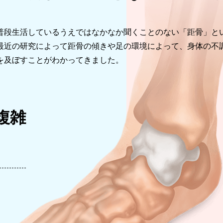
立ち仕事で足がだるい
普段生活しているうえではなかなか聞くことのない「距骨」と
夜になるとむくみが辛い
最近の研究によって距骨の傾きや足の環境によって、身体の不
ア
靴下の後が残る
を及ぼすことがわかってきました。
複雑