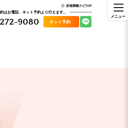
距骨調整ナビTOP
約はお電話、ネット予約より行えます。
メ
ニ
ュ
ー
272-9080
ネット予約
メニュー
ニュース・コラム
（料金）
アクセス
その他症状
U
口コミ
骨