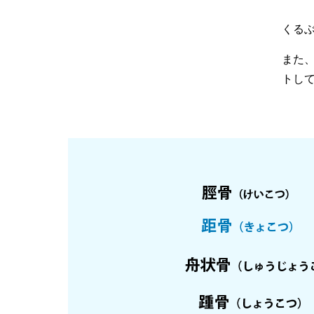
くる
また
トし