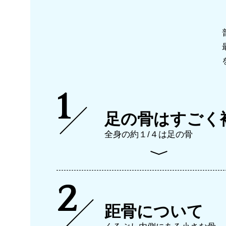
むくみ改善
すっきり爽快！フットケ
1
足の骨はすごく
全身の約１/４は足の骨
2
距骨について