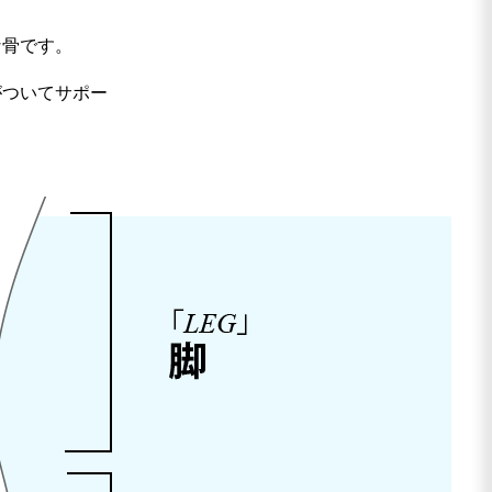
な骨です。
がついてサポー
。