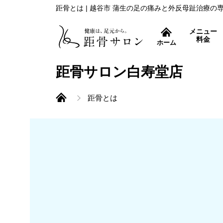
距骨とは | 越谷市 蒲生の足の痛みと外反母趾治療の
メニュー
料金
ホーム
症状別コース
距骨サロン白寿堂店
距骨とは
外反母趾治療
距骨調整とは
痛み取りから再発防止ま
巻き爪治療
特許取得の巻き爪補正