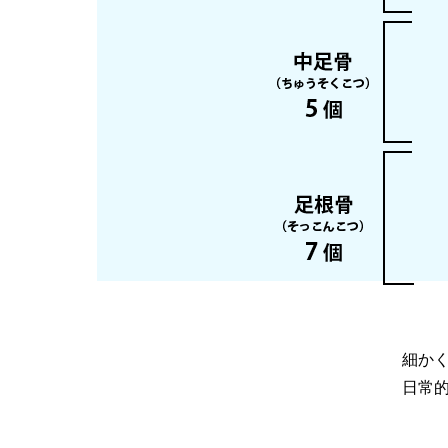
細か
日常