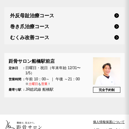
外反母趾治療コース
巻き爪治療コース
むくみ改善コース
距骨サロン船橋駅前店
日曜日・祝日（年末年始 12/31〜
定休日
1/5）
午前 10：00～ ｜ 午後 ～21：00
営業時間
※
土曜日
も
営業
！
JR総武線 船橋駅
最寄り駅
完全予約制
個人情報保護について