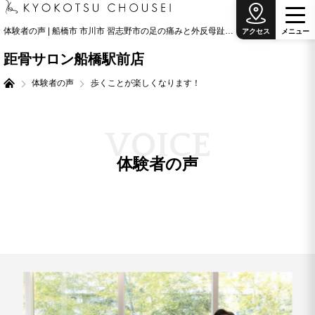
体験者の声 | 船橋市 市川市 習志野市の足の痛みと外反母趾治療の専門院
アクセス
メ
ニ
ュ
ー
距骨サロン船橋駅前店
体験者の声
歩くことが楽しくなります！
V
O
I
C
E
体験者の声