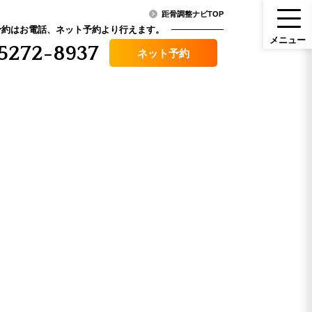
距骨調整ナビTOP
予約はお電話、ネット予約より行えます。
メ
ニ
ュ
ー
5272-8937
ネット予約
メニュー
ニュース・コラム
（料金）
アクセス
その他症状
口コミ