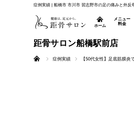
症例実績 | 船橋市 市川市 習志野市の足の痛みと外
メニュー
料金
ホーム
症状別コース
距骨サロン船橋駅前店
症例実績
【50代女性】足底筋膜炎
外反母趾治療
距骨調整とは
痛み取りから再発防止ま
巻き爪治療
特許取得の巻き爪補正