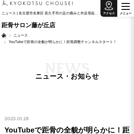
ニュース | 名古屋市名東区 長久手市の足の痛みと外反母趾治療の専門院
アクセス
メ
ニ
ュ
ー
距骨サロン藤が丘店
ニュース
YouTubeで距骨の全貌が明らかに！距骨調整チャンネルスタート！
N
E
W
S
ニュース・お知らせ
2025.01.28
YouTubeで距骨の全貌が明らかに！距