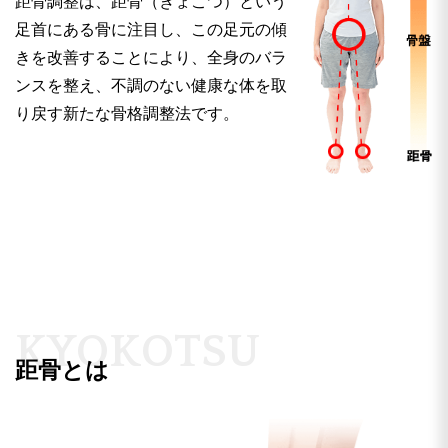
距骨調整は、距骨（きょこつ）という
足首にある骨に注目し、この足元の傾
きを改善することにより、全身のバラ
ンスを整え、不調のない健康な体を取
り戻す新たな骨格調整法です。
K
Y
O
K
O
T
S
U
距骨とは