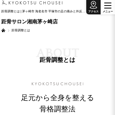
距骨調整とは | 茅ヶ崎市 海老名市 平塚市の足の痛みと外反母趾治療の専門院
アクセス
メ
ニ
ュ
ー
距骨サロン湘南茅ヶ崎店
距骨調整とは
A
B
O
U
T
距骨調整とは
足元から全身を整える
骨格調整法