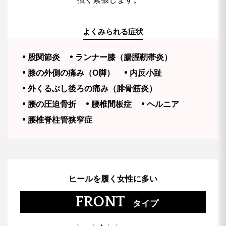
よくみられる症状
股関節炎
ランナー膝（腸脛靭帯炎）
膝の外側の痛み（O脚）
内反小趾
外くるぶし後ろの痛み（腓骨筋炎）
腰の圧迫骨折
腰椎間板症
ヘルニア
腰椎脊柱管狭窄症
ヒールを履く女性に多い
FRONT
タイプ